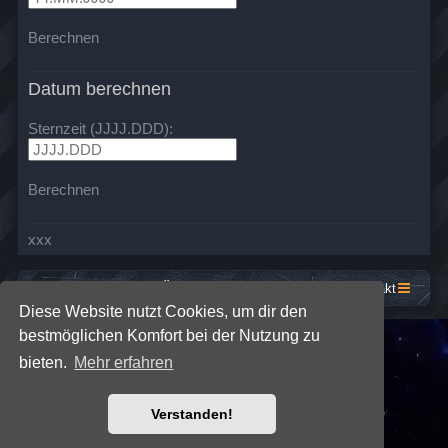
Berechnen
Datum berechnen
Sternzeit (JJJJ.DDD):
Berechnen
xxx
Startseite
Foren-Übersicht
Kontakt
Diese Website nutzt Cookies, um dir den
bestmöglichen Komfort bei der Nutzung zu
*
SE Gamer: Dark Style by
Premium phpBB Styles
bieten.
Mehr erfahren
Powered by
phpBB
® Forum Software © phpBB Limited
Verstanden!
Deutsche Übersetzung durch
phpBB.de
Datenschutz
|
Nutzungsbedingungen