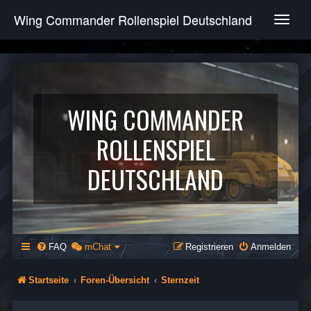
Wing Commander Rollenspiel Deutschland
T
o
g
g
l
e
n
WING COMMANDER
a
v
ROLLENSPIEL
i
g
DEUTSCHLAND
a
t
i
o
n
FAQ
mChat
Registrieren
Anmelden
Startseite
Foren-Übersicht
Sternzeit