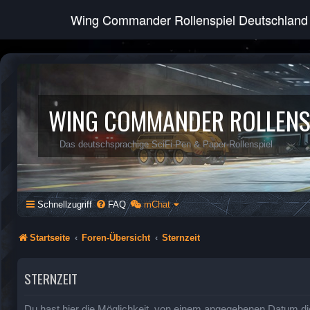
Wing Commander Rollenspiel Deutschland
WING COMMANDER ROLLENS
Das deutschsprachige SciFi-Pen & Paper-Rollenspiel
Schnellzugriff
FAQ
mChat
Startseite
Foren-Übersicht
Sternzeit
STERNZEIT
Du hast hier die Möglichkeit, von einem angegebenen Datum di