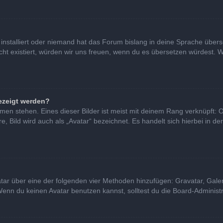
installiert oder niemand hat das Forum bislang in deine Sprache überse
nicht existiert, würden wir uns freuen, wenn du es übersetzen würdest
ezeigt werden?
en stehen. Eines dieser Bilder ist meist mit deinem Rang verknüpft: O
Bild wird auch als „Avatar“ bezeichnet. Es handelt sich hierbei in de
vatar über eine der folgenden vier Methoden hinzufügen: Gravatar, Gal
nn du keinen Avatar benutzen kannst, solltest du die Board-Administra