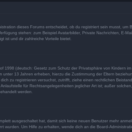
tration dieses Forums entscheidet, ob du registriert sein musst, um Bei
 Verfügung stehen: zum Beispiel Avatarbilder, Private Nachrichten, E-Ma
t ist und dir zahlreiche Vorteile bietet.
of 1998 (deutsch: Gesetz zum Schutz der Privatsphäre von Kindern im I
rn unter 13 Jahren erheben, hierzu die Zustimmung der Eltern bezieh
u dich zu registrieren versuchst, zutrifft, ziehe einen rechtlichen Beist
laufstelle für Rechtsangelegenheiten jeglicher Art ist; außer solchen,
behandelt werden.
komplett ausgeschaltet hat, damit sich keine neuen Benutzer mehr anme
rt wurden. Um Hilfe zu erhalten, wende dich an die Board-Administrati