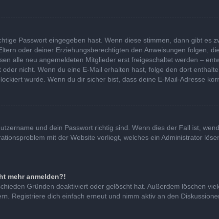
ichtige Passwort eingegeben hast. Wenn diese stimmen, dann gibt es 
 Eltern oder deiner Erziehungsberechtigten den Anweisungen folgen, die
ssen alle neu angemeldeten Mitglieder erst freigeschaltet werden – entw
 ist oder nicht. Wenn du eine E-Mail erhalten hast, folge den dort ent
lockiert wurde. Wenn du dir sicher bist, dass deine E-Mail-Adresse kor
nutzername und dein Passwort richtig sind. Wenn dies der Fall ist, we
urationsproblem mit der Website vorliegt, welches ein Administrator lös
icht mehr anmelden?!
schieden Gründen deaktiviert oder gelöscht hat. Außerdem löschen viel
. Registriere dich einfach erneut und nimm aktiv an den Diskussionen 