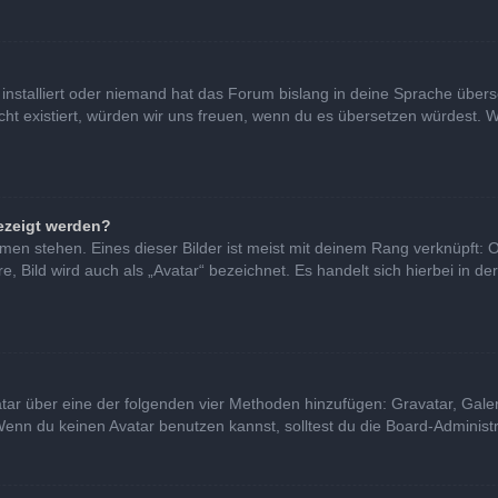
installiert oder niemand hat das Forum bislang in deine Sprache überse
nicht existiert, würden wir uns freuen, wenn du es übersetzen würdest
ezeigt werden?
en stehen. Eines dieser Bilder ist meist mit deinem Rang verknüpft: O
Bild wird auch als „Avatar“ bezeichnet. Es handelt sich hierbei in de
vatar über eine der folgenden vier Methoden hinzufügen: Gravatar, Gal
nn du keinen Avatar benutzen kannst, solltest du die Board-Administra