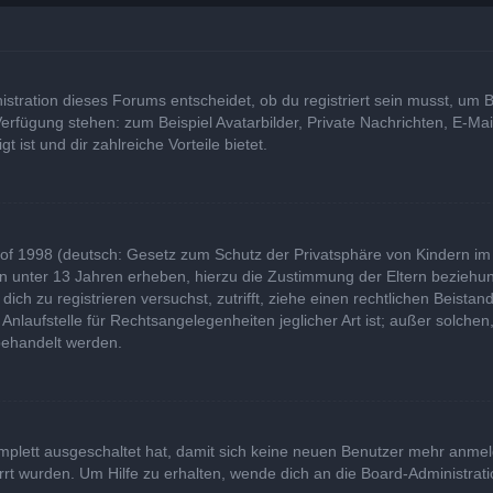
tration dieses Forums entscheidet, ob du registriert sein musst, um Bei
 Verfügung stehen: zum Beispiel Avatarbilder, Private Nachrichten, E-Ma
t ist und dir zahlreiche Vorteile bietet.
of 1998 (deutsch: Gesetz zum Schutz der Privatsphäre von Kindern im I
rn unter 13 Jahren erheben, hierzu die Zustimmung der Eltern bezieh
u dich zu registrieren versuchst, zutrifft, ziehe einen rechtlichen Beist
laufstelle für Rechtsangelegenheiten jeglicher Art ist; außer solchen,
behandelt werden.
komplett ausgeschaltet hat, damit sich keine neuen Benutzer mehr anme
rt wurden. Um Hilfe zu erhalten, wende dich an die Board-Administrati