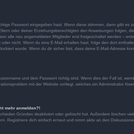
ichtige Passwort eingegeben hast. Wenn diese stimmen, dann gibt es 
 Eltern oder deiner Erziehungsberechtigten den Anweisungen folgen, die
ssen alle neu angemeldeten Mitglieder erst freigeschaltet werden – entw
 ist oder nicht. Wenn du eine E-Mail erhalten hast, folge den dort ent
lockiert wurde. Wenn du dir sicher bist, dass deine E-Mail-Adresse kor
nutzername und dein Passwort richtig sind. Wenn dies der Fall ist, we
urationsproblem mit der Website vorliegt, welches ein Administrator lös
icht mehr anmelden?!
schieden Gründen deaktiviert oder gelöscht hat. Außerdem löschen viel
. Registriere dich einfach erneut und nimm aktiv an den Diskussionen 