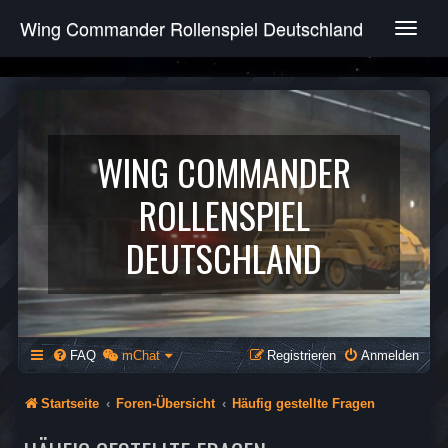
Wing Commander Rollenspiel Deutschland
T
o
g
g
l
e
n
WING COMMANDER
a
v
ROLLENSPIEL
i
g
DEUTSCHLAND
a
t
i
o
n
FAQ
mChat
Registrieren
Anmelden
Startseite
Foren-Übersicht
Häufig gestellte Fragen