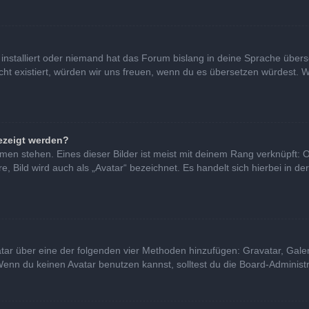
installiert oder niemand hat das Forum bislang in deine Sprache überse
nicht existiert, würden wir uns freuen, wenn du es übersetzen würdest
ezeigt werden?
en stehen. Eines dieser Bilder ist meist mit deinem Rang verknüpft: O
Bild wird auch als „Avatar“ bezeichnet. Es handelt sich hierbei in de
vatar über eine der folgenden vier Methoden hinzufügen: Gravatar, Gal
nn du keinen Avatar benutzen kannst, solltest du die Board-Administra