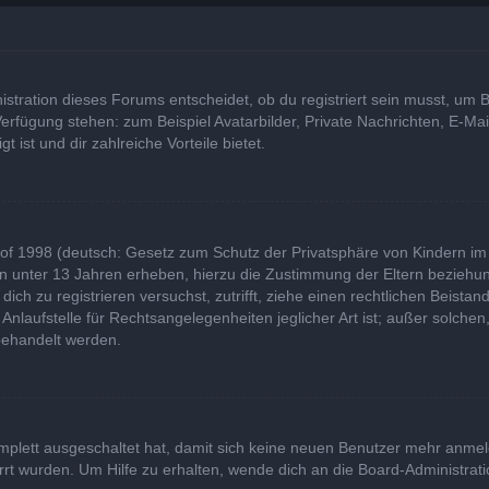
tration dieses Forums entscheidet, ob du registriert sein musst, um Bei
 Verfügung stehen: zum Beispiel Avatarbilder, Private Nachrichten, E-Ma
t ist und dir zahlreiche Vorteile bietet.
of 1998 (deutsch: Gesetz zum Schutz der Privatsphäre von Kindern im I
rn unter 13 Jahren erheben, hierzu die Zustimmung der Eltern bezieh
u dich zu registrieren versuchst, zutrifft, ziehe einen rechtlichen Beist
laufstelle für Rechtsangelegenheiten jeglicher Art ist; außer solchen,
behandelt werden.
komplett ausgeschaltet hat, damit sich keine neuen Benutzer mehr anme
rt wurden. Um Hilfe zu erhalten, wende dich an die Board-Administrati