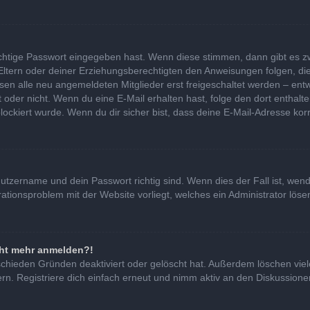
ichtige Passwort eingegeben hast. Wenn diese stimmen, dann gibt es 
 Eltern oder deiner Erziehungsberechtigten den Anweisungen folgen, die
ssen alle neu angemeldeten Mitglieder erst freigeschaltet werden – entw
 ist oder nicht. Wenn du eine E-Mail erhalten hast, folge den dort ent
lockiert wurde. Wenn du dir sicher bist, dass deine E-Mail-Adresse kor
nutzername und dein Passwort richtig sind. Wenn dies der Fall ist, we
urationsproblem mit der Website vorliegt, welches ein Administrator lös
icht mehr anmelden?!
schieden Gründen deaktiviert oder gelöscht hat. Außerdem löschen viel
. Registriere dich einfach erneut und nimm aktiv an den Diskussionen 