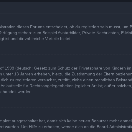
tration dieses Forums entscheidet, ob du registriert sein musst, um Bei
 Verfügung stehen: zum Beispiel Avatarbilder, Private Nachrichten, E-Ma
t ist und dir zahlreiche Vorteile bietet.
of 1998 (deutsch: Gesetz zum Schutz der Privatsphäre von Kindern im I
rn unter 13 Jahren erheben, hierzu die Zustimmung der Eltern bezieh
u dich zu registrieren versuchst, zutrifft, ziehe einen rechtlichen Beist
laufstelle für Rechtsangelegenheiten jeglicher Art ist; außer solchen,
behandelt werden.
komplett ausgeschaltet hat, damit sich keine neuen Benutzer mehr anme
rt wurden. Um Hilfe zu erhalten, wende dich an die Board-Administrati