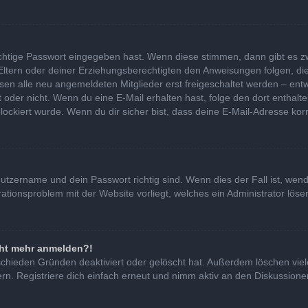
ichtige Passwort eingegeben hast. Wenn diese stimmen, dann gibt es 
 Eltern oder deiner Erziehungsberechtigten den Anweisungen folgen, die
ssen alle neu angemeldeten Mitglieder erst freigeschaltet werden – entw
 ist oder nicht. Wenn du eine E-Mail erhalten hast, folge den dort ent
lockiert wurde. Wenn du dir sicher bist, dass deine E-Mail-Adresse kor
nutzername und dein Passwort richtig sind. Wenn dies der Fall ist, we
urationsproblem mit der Website vorliegt, welches ein Administrator lös
icht mehr anmelden?!
schieden Gründen deaktiviert oder gelöscht hat. Außerdem löschen viel
. Registriere dich einfach erneut und nimm aktiv an den Diskussionen 