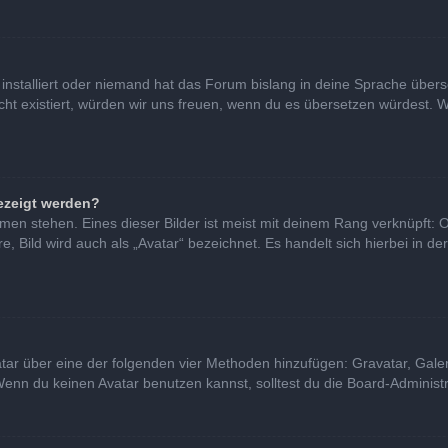
installiert oder niemand hat das Forum bislang in deine Sprache überse
nicht existiert, würden wir uns freuen, wenn du es übersetzen würdest
ezeigt werden?
en stehen. Eines dieser Bilder ist meist mit deinem Rang verknüpft: O
Bild wird auch als „Avatar“ bezeichnet. Es handelt sich hierbei in de
vatar über eine der folgenden vier Methoden hinzufügen: Gravatar, Gal
nn du keinen Avatar benutzen kannst, solltest du die Board-Administra