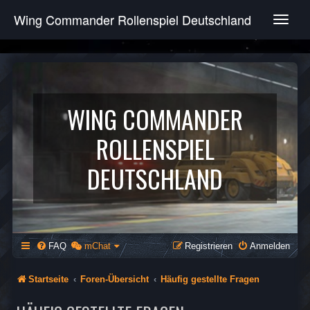
Wing Commander Rollenspiel Deutschland
T
o
g
g
l
e
n
WING COMMANDER
a
v
ROLLENSPIEL
i
g
DEUTSCHLAND
a
t
i
o
n
FAQ
mChat
Registrieren
Anmelden
Startseite
Foren-Übersicht
Häufig gestellte Fragen