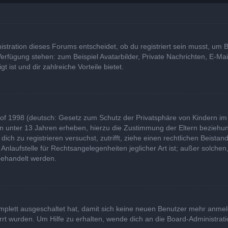
tration dieses Forums entscheidet, ob du registriert sein musst, um Bei
 Verfügung stehen: zum Beispiel Avatarbilder, Private Nachrichten, E-Ma
t ist und dir zahlreiche Vorteile bietet.
of 1998 (deutsch: Gesetz zum Schutz der Privatsphäre von Kindern im I
rn unter 13 Jahren erheben, hierzu die Zustimmung der Eltern bezieh
u dich zu registrieren versuchst, zutrifft, ziehe einen rechtlichen Beist
laufstelle für Rechtsangelegenheiten jeglicher Art ist; außer solchen,
behandelt werden.
komplett ausgeschaltet hat, damit sich keine neuen Benutzer mehr anme
rt wurden. Um Hilfe zu erhalten, wende dich an die Board-Administrati