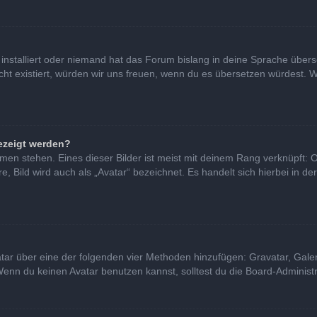
installiert oder niemand hat das Forum bislang in deine Sprache überse
nicht existiert, würden wir uns freuen, wenn du es übersetzen würdest
ezeigt werden?
en stehen. Eines dieser Bilder ist meist mit deinem Rang verknüpft: O
Bild wird auch als „Avatar“ bezeichnet. Es handelt sich hierbei in de
vatar über eine der folgenden vier Methoden hinzufügen: Gravatar, Gal
nn du keinen Avatar benutzen kannst, solltest du die Board-Administra