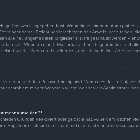
ichtige Passwort eingegeben hast. Wenn diese stimmen, dann gibt es 
 Eltern oder deiner Erziehungsberechtigten den Anweisungen folgen, die
ssen alle neu angemeldeten Mitglieder erst freigeschaltet werden – entw
 ist oder nicht. Wenn du eine E-Mail erhalten hast, folge den dort ent
lockiert wurde. Wenn du dir sicher bist, dass deine E-Mail-Adresse kor
nutzername und dein Passwort richtig sind. Wenn dies der Fall ist, we
urationsproblem mit der Website vorliegt, welches ein Administrator lös
icht mehr anmelden?!
schieden Gründen deaktiviert oder gelöscht hat. Außerdem löschen viel
. Registriere dich einfach erneut und nimm aktiv an den Diskussionen 