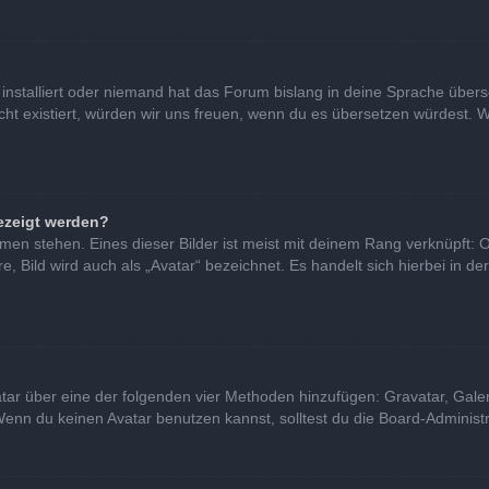
installiert oder niemand hat das Forum bislang in deine Sprache überse
nicht existiert, würden wir uns freuen, wenn du es übersetzen würdest
ezeigt werden?
en stehen. Eines dieser Bilder ist meist mit deinem Rang verknüpft: O
Bild wird auch als „Avatar“ bezeichnet. Es handelt sich hierbei in de
vatar über eine der folgenden vier Methoden hinzufügen: Gravatar, Gal
nn du keinen Avatar benutzen kannst, solltest du die Board-Administra