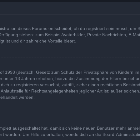
tration dieses Forums entscheidet, ob du registriert sein musst, um Bei
 Verfügung stehen: zum Beispiel Avatarbilder, Private Nachrichten, E-Ma
t ist und dir zahlreiche Vorteile bietet.
of 1998 (deutsch: Gesetz zum Schutz der Privatsphäre von Kindern im I
rn unter 13 Jahren erheben, hierzu die Zustimmung der Eltern bezieh
u dich zu registrieren versuchst, zutrifft, ziehe einen rechtlichen Beist
laufstelle für Rechtsangelegenheiten jeglicher Art ist; außer solchen,
behandelt werden.
komplett ausgeschaltet hat, damit sich keine neuen Benutzer mehr anme
rt wurden. Um Hilfe zu erhalten, wende dich an die Board-Administrati