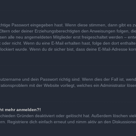
ichtige Passwort eingegeben hast. Wenn diese stimmen, dann gibt es 
 Eltern oder deiner Erziehungsberechtigten den Anweisungen folgen, die
ssen alle neu angemeldeten Mitglieder erst freigeschaltet werden – entw
 ist oder nicht. Wenn du eine E-Mail erhalten hast, folge den dort ent
lockiert wurde. Wenn du dir sicher bist, dass deine E-Mail-Adresse kor
nutzername und dein Passwort richtig sind. Wenn dies der Fall ist, we
urationsproblem mit der Website vorliegt, welches ein Administrator lös
icht mehr anmelden?!
schieden Gründen deaktiviert oder gelöscht hat. Außerdem löschen viel
. Registriere dich einfach erneut und nimm aktiv an den Diskussionen 