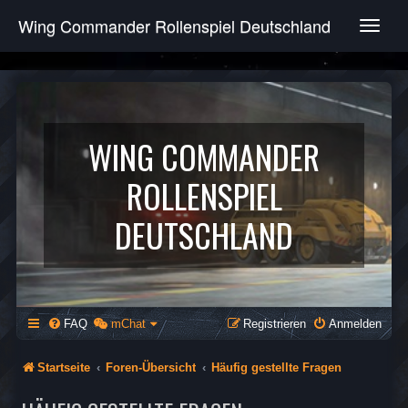
Wing Commander Rollenspiel Deutschland
T
o
g
g
l
e
n
WING COMMANDER
a
v
ROLLENSPIEL
i
g
DEUTSCHLAND
a
t
i
o
n
FAQ
mChat
Registrieren
Anmelden
Startseite
Foren-Übersicht
Häufig gestellte Fragen