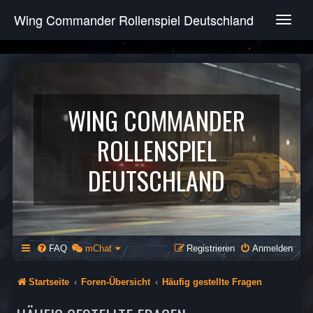
Wing Commander Rollenspiel Deutschland
T
o
g
g
l
e
n
WING COMMANDER
a
v
ROLLENSPIEL
i
g
DEUTSCHLAND
a
t
i
o
n
FAQ
mChat
Registrieren
Anmelden
Startseite
Foren-Übersicht
Häufig gestellte Fragen