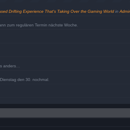
ased Drifting Experience That's Taking Over the Gaming World
in
Admin
dann zum regulären Termin nächste Woche.
les anders…
m Dienstag den 30. nochmal.
eholt.