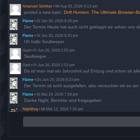
Amanuel Semhar
•
Mi Aug 05, 2026 4:13 am
posted a new topic:
Drift Hunters: The Ultimate Browser-B
Flame
•
Di Jun 30, 2026 8:36 pm
Der Termin Heute hat auch nicht geklappt wir sehen uns 
Flame
•
Di Jun 30, 2026 8:35 pm
Oh hallo Soulkeeper
Gast
•
Fr Jun 26, 2026 2:55 pm
Soulkeeper ….
Gast
•
Fr Jun 26, 2026 2:53 pm
Da ist man mal ein Jahrzehnt auf Entzug und schon ist al
Flame
•
Do Jun 25, 2026 8:23 pm
Der Termin ist wohl ausgefallen, also versuchen wir es a
Flame
•
Di Mai 19, 2026 7:58 pm
Danke Night, Berichte sind freigegeben
Nightfrog
•
Mi Mai 13, 2026 7:35 pm
Ich habe die fehlenden Missionsberichte der Hathor nachg