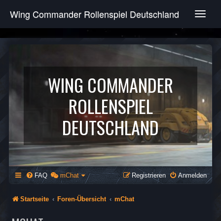
Wing Commander Rollenspiel Deutschland
T
o
g
g
l
e
n
WING COMMANDER
a
v
ROLLENSPIEL
i
g
DEUTSCHLAND
a
t
i
o
n
FAQ
mChat
Registrieren
Anmelden
Startseite
Foren-Übersicht
mChat