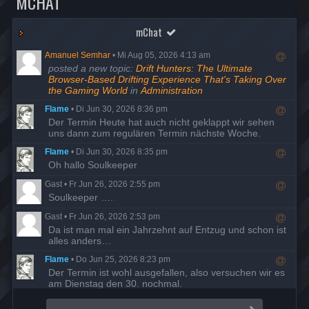
MCHAT
mChat
Amanuel Semhar
•
Mi Aug 05, 2026 4:13 am
R
posted a new topic:
Drift Hunters: The Ultimate
e
Browser-Based Drifting Experience That's Taking Over
s
the Gaming World
in
Administration
p
Flame
•
Di Jun 30, 2026 8:36 pm
o
R
Der Termin Heute hat auch nicht geklappt wir sehen
n
e
uns dann zum regulären Termin nächste Woche.
d
s
t
Flame
•
Di Jun 30, 2026 8:35 pm
p
o
R
Oh hallo Soulkeeper
o
u
e
n
s
Gast
•
Fr Jun 26, 2026 2:55 pm
s
d
e
R
Soulkeeper ….
p
t
r
e
o
o
Gast
•
Fr Jun 26, 2026 2:53 pm
s
n
u
R
Da ist man mal ein Jahrzehnt auf Entzug und schon ist
p
d
s
e
alles anders…
o
t
e
s
n
o
r
Flame
•
Do Jun 25, 2026 8:23 pm
p
d
u
R
Der Termin ist wohl ausgefallen, also versuchen wir es
o
t
s
e
am Dienstag den 30. nochmal.
n
o
e
s
d
u
r
Flame
•
Di Mai 19, 2026 7:58 pm
p
t
s