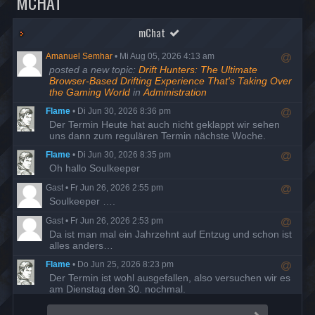
MCHAT
mChat
Amanuel Semhar
•
Mi Aug 05, 2026 4:13 am
R
posted a new topic:
Drift Hunters: The Ultimate
e
Browser-Based Drifting Experience That's Taking Over
s
the Gaming World
in
Administration
p
Flame
•
Di Jun 30, 2026 8:36 pm
o
R
Der Termin Heute hat auch nicht geklappt wir sehen
n
e
uns dann zum regulären Termin nächste Woche.
d
s
t
Flame
•
Di Jun 30, 2026 8:35 pm
p
o
R
Oh hallo Soulkeeper
o
u
e
n
s
Gast
•
Fr Jun 26, 2026 2:55 pm
s
d
e
R
Soulkeeper ….
p
t
r
e
o
o
Gast
•
Fr Jun 26, 2026 2:53 pm
s
n
u
R
Da ist man mal ein Jahrzehnt auf Entzug und schon ist
p
d
s
e
alles anders…
o
t
e
s
n
o
r
Flame
•
Do Jun 25, 2026 8:23 pm
p
d
u
R
Der Termin ist wohl ausgefallen, also versuchen wir es
o
t
s
e
am Dienstag den 30. nochmal.
n
o
e
s
d
u
r
Flame
•
Di Mai 19, 2026 7:58 pm
p
t
s