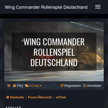
Wing Commander Rollenspiel Deutschland
T
o
g
g
l
e
n
WING COMMANDER
a
v
ROLLENSPIEL
i
g
DEUTSCHLAND
a
t
i
o
n
FAQ
mChat
Registrieren
Anmelden
Startseite
Foren-Übersicht
mChat