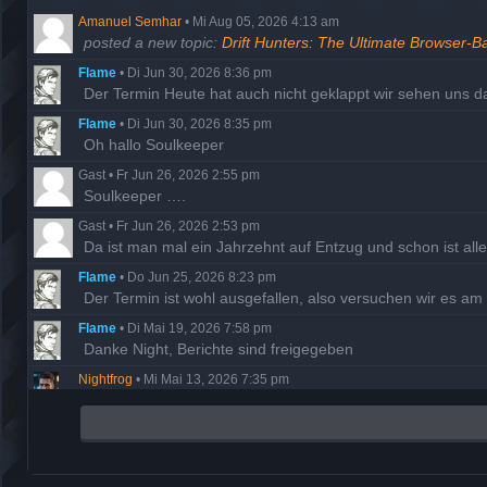
Amanuel Semhar
•
Mi Aug 05, 2026 4:13 am
posted a new topic:
Drift Hunters: The Ultimate Browser-B
Flame
•
Di Jun 30, 2026 8:36 pm
Der Termin Heute hat auch nicht geklappt wir sehen uns 
Flame
•
Di Jun 30, 2026 8:35 pm
Oh hallo Soulkeeper
Gast
•
Fr Jun 26, 2026 2:55 pm
Soulkeeper ….
Gast
•
Fr Jun 26, 2026 2:53 pm
Da ist man mal ein Jahrzehnt auf Entzug und schon ist al
Flame
•
Do Jun 25, 2026 8:23 pm
Der Termin ist wohl ausgefallen, also versuchen wir es a
Flame
•
Di Mai 19, 2026 7:58 pm
Danke Night, Berichte sind freigegeben
Nightfrog
•
Mi Mai 13, 2026 7:35 pm
Ich habe die fehlenden Missionsberichte der Hathor nachg