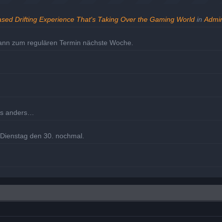
ased Drifting Experience That's Taking Over the Gaming World
in
Admin
dann zum regulären Termin nächste Woche.
les anders…
m Dienstag den 30. nochmal.
eholt.