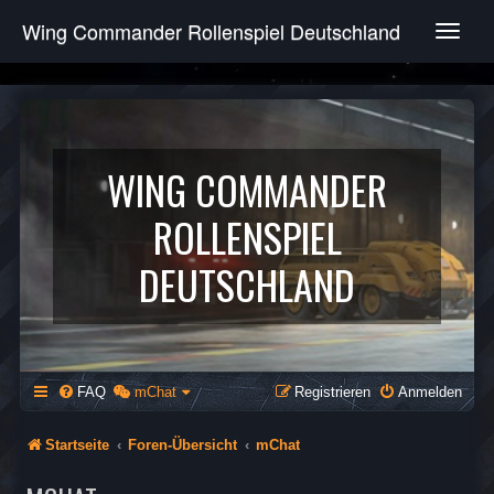
Wing Commander Rollenspiel Deutschland
T
o
g
g
l
e
n
WING COMMANDER
a
v
ROLLENSPIEL
i
g
DEUTSCHLAND
a
t
i
o
n
FAQ
mChat
Registrieren
Anmelden
Startseite
Foren-Übersicht
mChat