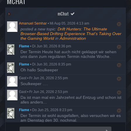
MCHAT
mChat
Amanuel Semhar
•
Mi Aug 05, 2026 4:13 am
R
posted a new topic:
Drift Hunters: The Ultimate
e
Browser-Based Drifting Experience That's Taking Over
s
the Gaming World
in
Administration
p
Flame
•
Di Jun 30, 2026 8:36 pm
o
R
Der Termin Heute hat auch nicht geklappt wir sehen
n
e
uns dann zum regulären Termin nächste Woche.
d
s
t
Flame
•
Di Jun 30, 2026 8:35 pm
p
o
R
Oh hallo Soulkeeper
o
u
e
n
s
Gast
•
Fr Jun 26, 2026 2:55 pm
s
d
e
R
Soulkeeper ….
p
t
r
e
o
o
Gast
•
Fr Jun 26, 2026 2:53 pm
s
n
u
R
Da ist man mal ein Jahrzehnt auf Entzug und schon ist
p
d
s
e
alles anders…
o
t
e
s
n
o
r
Flame
•
Do Jun 25, 2026 8:23 pm
p
d
u
R
Der Termin ist wohl ausgefallen, also versuchen wir es
o
t
s
e
am Dienstag den 30. nochmal.
n
o
e
s
d
u
r
Flame
•
Di Mai 19, 2026 7:58 pm
p
t
s