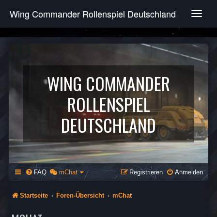
Wing Commander Rollenspiel Deutschland
T
o
g
g
l
e
n
WING COMMANDER
a
v
ROLLENSPIEL
i
g
DEUTSCHLAND
a
t
i
o
n
FAQ
mChat
Registrieren
Anmelden
Startseite
Foren-Übersicht
mChat