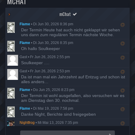
MCHAT
mChat
Flame
•
Di Jun 30, 2026 8:36 pm
R
Der Termin Heute hat auch nicht geklappt wir sehen
e
uns dann zum regulären Termin nächste Woche.
s
Flame
•
Di Jun 30, 2026 8:35 pm
p
R
Oh hallo Soulkeeper
o
e
n
Gast
•
Fr Jun 26, 2026 2:55 pm
s
d
R
Soulkeeper ….
p
t
e
o
o
Gast
•
Fr Jun 26, 2026 2:53 pm
s
n
u
R
Da ist man mal ein Jahrzehnt auf Entzug und schon ist
p
d
s
e
alles anders…
o
t
e
s
n
o
r
Flame
•
Do Jun 25, 2026 8:23 pm
p
d
u
R
Der Termin ist wohl ausgefallen, also versuchen wir es
o
t
s
e
am Dienstag den 30. nochmal.
n
o
e
s
d
u
r
Flame
•
Di Mai 19, 2026 7:58 pm
p
t
s
R
Danke Night, Berichte sind freigegeben
o
o
e
e
n
u
r
Nightfrog
•
Mi Mai 13, 2026 7:35 pm
s
d
s
R
Ich habe die fehlenden Missionsberichte der Hathor
p
t
e
e
o
nachgeholt.
o
r