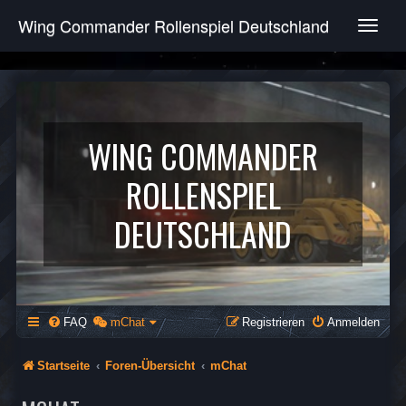
Wing Commander Rollenspiel Deutschland
T
o
g
g
l
e
n
WING COMMANDER
a
v
ROLLENSPIEL
i
g
DEUTSCHLAND
a
t
i
o
n
FAQ
mChat
Registrieren
Anmelden
Startseite
Foren-Übersicht
mChat