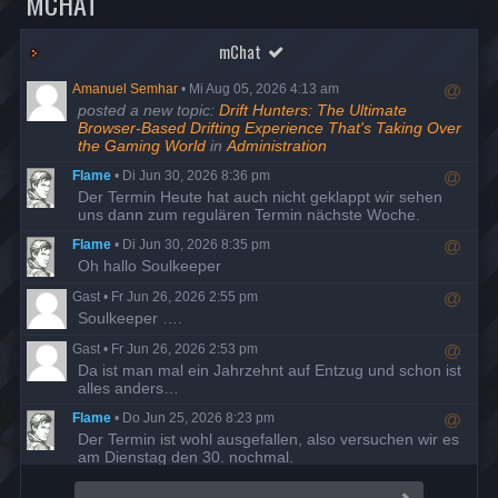
MCHAT
mChat
Amanuel Semhar
•
Mi Aug 05, 2026 4:13 am
R
posted a new topic:
Drift Hunters: The Ultimate
e
Browser-Based Drifting Experience That's Taking Over
s
the Gaming World
in
Administration
p
Flame
•
Di Jun 30, 2026 8:36 pm
o
R
Der Termin Heute hat auch nicht geklappt wir sehen
n
e
uns dann zum regulären Termin nächste Woche.
d
s
t
Flame
•
Di Jun 30, 2026 8:35 pm
p
o
R
Oh hallo Soulkeeper
o
u
e
n
s
Gast
•
Fr Jun 26, 2026 2:55 pm
s
d
e
R
Soulkeeper ….
p
t
r
e
o
o
Gast
•
Fr Jun 26, 2026 2:53 pm
s
n
u
R
Da ist man mal ein Jahrzehnt auf Entzug und schon ist
p
d
s
e
alles anders…
o
t
e
s
n
o
r
Flame
•
Do Jun 25, 2026 8:23 pm
p
d
u
R
Der Termin ist wohl ausgefallen, also versuchen wir es
o
t
s
e
am Dienstag den 30. nochmal.
n
o
e
s
d
u
r
Flame
•
Di Mai 19, 2026 7:58 pm
p
t
s