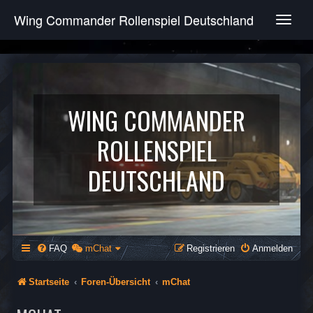
Wing Commander Rollenspiel Deutschland
T
o
g
g
l
e
n
WING COMMANDER
a
v
ROLLENSPIEL
i
g
DEUTSCHLAND
a
t
i
o
n
FAQ
mChat
Registrieren
Anmelden
Startseite
Foren-Übersicht
mChat