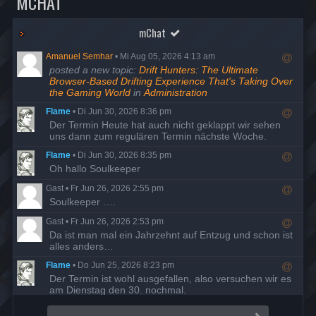
MCHAT
mChat
Amanuel Semhar
•
Mi Aug 05, 2026 4:13 am
R
posted a new topic:
Drift Hunters: The Ultimate
e
Browser-Based Drifting Experience That's Taking Over
s
the Gaming World
in
Administration
p
Flame
•
Di Jun 30, 2026 8:36 pm
o
R
Der Termin Heute hat auch nicht geklappt wir sehen
n
e
uns dann zum regulären Termin nächste Woche.
d
s
t
Flame
•
Di Jun 30, 2026 8:35 pm
p
o
R
Oh hallo Soulkeeper
o
u
e
n
s
Gast
•
Fr Jun 26, 2026 2:55 pm
s
d
e
R
Soulkeeper ….
p
t
r
e
o
o
Gast
•
Fr Jun 26, 2026 2:53 pm
s
n
u
R
Da ist man mal ein Jahrzehnt auf Entzug und schon ist
p
d
s
e
alles anders…
o
t
e
s
n
o
r
Flame
•
Do Jun 25, 2026 8:23 pm
p
d
u
R
Der Termin ist wohl ausgefallen, also versuchen wir es
o
t
s
e
am Dienstag den 30. nochmal.
n
o
e
s
d
u
r
Flame
•
Di Mai 19, 2026 7:58 pm
p
t
s