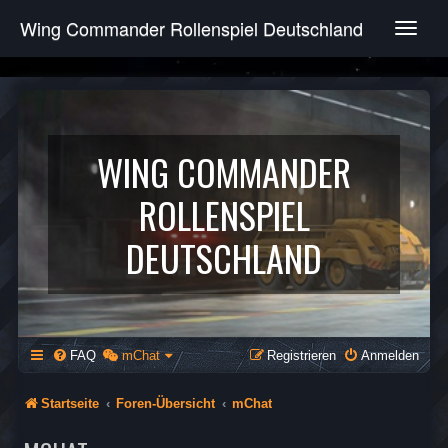
Wing Commander Rollenspiel Deutschland
T
o
g
g
l
e
n
WING COMMANDER
a
v
ROLLENSPIEL
i
g
DEUTSCHLAND
a
t
i
o
n
FAQ
mChat
Registrieren
Anmelden
Startseite
Foren-Übersicht
mChat