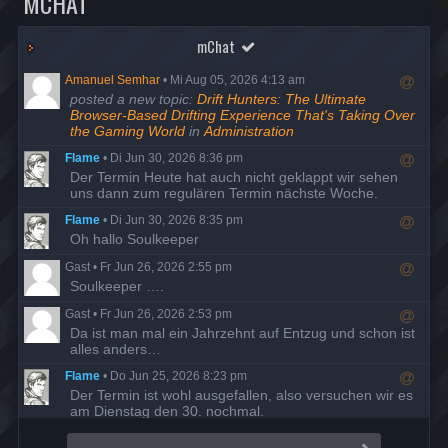
MCHAT
mChat
Amanuel Semhar
•
Mi Aug 05, 2026 4:13 am
R
posted a new topic:
Drift Hunters: The Ultimate
e
Browser-Based Drifting Experience That's Taking Over
s
the Gaming World
in
Administration
p
Flame
•
Di Jun 30, 2026 8:36 pm
o
R
Der Termin Heute hat auch nicht geklappt wir sehen
n
e
uns dann zum regulären Termin nächste Woche.
d
s
t
Flame
•
Di Jun 30, 2026 8:35 pm
p
o
R
Oh hallo Soulkeeper
o
u
e
n
s
Gast
•
Fr Jun 26, 2026 2:55 pm
s
d
e
R
Soulkeeper ….
p
t
r
e
o
o
Gast
•
Fr Jun 26, 2026 2:53 pm
s
n
u
R
Da ist man mal ein Jahrzehnt auf Entzug und schon ist
p
d
s
e
alles anders…
o
t
e
s
n
o
r
Flame
•
Do Jun 25, 2026 8:23 pm
p
d
u
R
Der Termin ist wohl ausgefallen, also versuchen wir es
o
t
s
e
am Dienstag den 30. nochmal.
n
o
e
s
d
u
r
Flame
•
Di Mai 19, 2026 7:58 pm
p
t
s