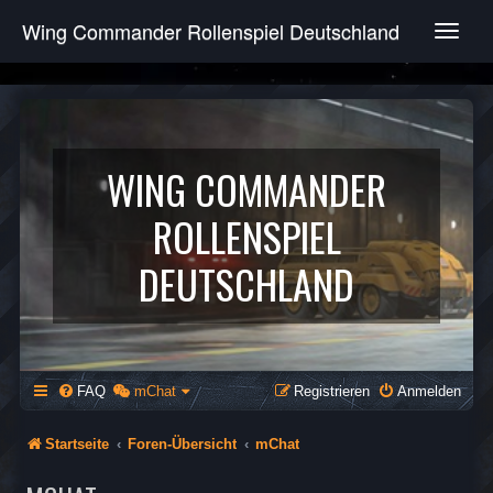
Wing Commander Rollenspiel Deutschland
T
o
g
g
l
e
n
WING COMMANDER
a
v
ROLLENSPIEL
i
g
DEUTSCHLAND
a
t
i
o
n
FAQ
mChat
Registrieren
Anmelden
Startseite
Foren-Übersicht
mChat