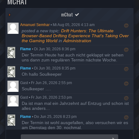
MCHAT
mChat
Amanuel Semhar
•
Mi Aug 05, 2026 4:13 am
R
posted a new topic:
Drift Hunters: The Ultimate
e
Browser-Based Drifting Experience That's Taking Over
s
the Gaming World
in
Administration
p
Flame
•
Di Jun 30, 2026 8:36 pm
o
R
Der Termin Heute hat auch nicht geklappt wir sehen
n
e
uns dann zum regulären Termin nächste Woche.
d
s
t
Flame
•
Di Jun 30, 2026 8:35 pm
p
o
R
Oh hallo Soulkeeper
o
u
e
n
s
Gast
•
Fr Jun 26, 2026 2:55 pm
s
d
e
R
Soulkeeper ….
p
t
r
e
o
o
Gast
•
Fr Jun 26, 2026 2:53 pm
s
n
u
R
Da ist man mal ein Jahrzehnt auf Entzug und schon ist
p
d
s
e
alles anders…
o
t
e
s
n
o
r
Flame
•
Do Jun 25, 2026 8:23 pm
p
d
u
R
Der Termin ist wohl ausgefallen, also versuchen wir es
o
t
s
e
am Dienstag den 30. nochmal.
n
o
e
s
d
u
r
Flame
•
Di Mai 19, 2026 7:58 pm
p
t
s