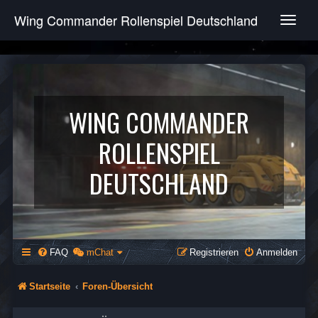
Wing Commander Rollenspiel Deutschland
T
o
g
g
l
e
n
WING COMMANDER
a
v
ROLLENSPIEL
i
g
DEUTSCHLAND
a
t
i
o
n
FAQ
mChat
Registrieren
Anmelden
Startseite
Foren-Übersicht