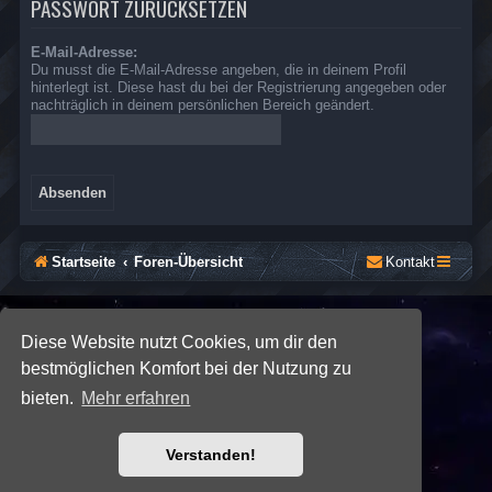
PASSWORT ZURÜCKSETZEN
E-Mail-Adresse:
Du musst die E-Mail-Adresse angeben, die in deinem Profil
hinterlegt ist. Diese hast du bei der Registrierung angegeben oder
nachträglich in deinem persönlichen Bereich geändert.
Startseite
Foren-Übersicht
Kontakt
*
SE Gamer: Dark Style by
Premium phpBB Styles
Diese Website nutzt Cookies, um dir den
bestmöglichen Komfort bei der Nutzung zu
Powered by
phpBB
® Forum Software © phpBB Limited
bieten.
Mehr erfahren
Deutsche Übersetzung durch
phpBB.de
Datenschutz
|
Nutzungsbedingungen
Verstanden!