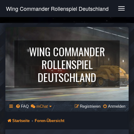
Wing Commander Rollenspiel Deutschland
T
o
g
g
l
e
n
WING COMMANDER
a
v
ROLLENSPIEL
i
g
DEUTSCHLAND
a
t
i
o
n
FAQ
mChat
Registrieren
Anmelden
Startseite
Foren-Übersicht