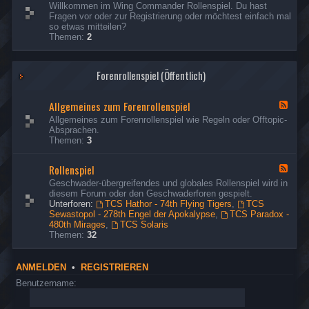
d
e
s
Willkommen im Wing Commander Rollenspiel. Du hast
R
Ich habe die fehlenden Missionsberichte der Hathor
p
t
e
e
Fragen vor oder zur Registrierung oder möchtest einfach mal
e
o
nachgeholt.
d
o
r
so etwas mitteilen?
s
n
-
u
Themen:
2
p
G
d
s
ä
o
t
e
s
n
o
r
Forenrollenspiel (Öffentlich)
t
d
u
e
t
s
&
o
e
Allgemeines zum Forenrollenspiel
B
F
u
r
e
e
Allgemeines zum Forenrollenspiel wie Regeln oder Offtopic-
s
s
e
Absprachen.
e
u
d
Themen:
3
r
c
-
h
A
Rollenspiel
e
l
F
r
l
e
Geschwader-übergreifendes und globales Rollenspiel wird in
g
e
diesem Forum oder den Geschwaderforen gespielt.
e
d
Unterforen:
TCS Hathor - 74th Flying Tigers
,
TCS
m
-
Sewastopol - 278th Engel der Apokalypse
,
TCS Paradox -
e
R
480th Mirages
,
TCS Solaris
i
o
Themen:
32
n
l
e
l
s
e
ANMELDEN
•
REGISTRIEREN
z
n
u
s
Benutzername:
m
p
F
i