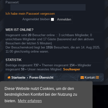
o
e
Passwort:
r
l
e
n
Ich habe mein Passwort vergessen
r
o
Angemeldet bleiben
l
l
e
WER IST ONLINE?
n
Insgesamt sind
20
Besucher online :: 3 sichtbare Mitglieder, 0
s
unsichtbare Mitglieder und 17 Gäste (basierend auf den aktiven
p
Besuchern der letzten 5 Minuten)
i
Der Besucherrekord liegt bei
1916
Besuchern, die am 14. Aug 2025,
e
11:00 gleichzeitig online waren.
l
STATISTIK
Beiträge insgesamt
737
• Themen insgesamt
154
• Mitglieder
insgesamt
59
• Unser neuestes Mitglied:
Soulkeeper
Startseite
Foren-Übersicht
Kontakt
Diese Website nutzt Cookies, um dir den
*
SE Gamer: Dark Style by
Premium phpBB Styles
bestmöglichen Komfort bei der Nutzung zu
bieten.
Mehr erfahren
Powered by
phpBB
® Forum Software © phpBB Limited