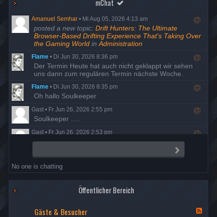
mChat
Amanuel Semhar
•
Mi Aug 05, 2026 4:13 am
R
posted a new topic:
Drift Hunters: The Ultimate
e
Browser-Based Drifting Experience That's Taking Over
s
the Gaming World
in
Administration
p
Flame
•
Di Jun 30, 2026 8:36 pm
o
R
Der Termin Heute hat auch nicht geklappt wir sehen
n
e
uns dann zum regulären Termin nächste Woche.
d
s
t
Flame
•
Di Jun 30, 2026 8:35 pm
p
o
R
Oh hallo Soulkeeper
o
u
e
n
s
Gast
•
Fr Jun 26, 2026 2:55 pm
s
d
e
R
Soulkeeper ….
p
t
r
e
o
o
Gast
•
Fr Jun 26, 2026 2:53 pm
s
n
u
R
Da ist man mal ein Jahrzehnt auf Entzug und schon ist
p
d
s
e
alles anders…
o
t
S
e
s
e
n
o
r
Flame
•
Do Jun 25, 2026 8:23 pm
n
p
d
u
No one is chatting
d
R
Der Termin ist wohl ausgefallen, also versuchen wir es
o
t
s
e
am Dienstag den 30. nochmal.
n
o
e
s
d
u
r
Öffentlicher Bereich
Flame
•
Di Mai 19, 2026 7:58 pm
p
t
s
R
Danke Night, Berichte sind freigegeben
o
o
e
e
Gäste & Besucher
n
u
F
r
Nightfrog
•
Mi Mai 13, 2026 7:35 pm
s