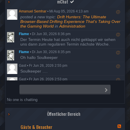
mChat
Amanuel Semhar
•
Mi Aug 05, 2026 4:13 am
R
posted a new topic:
Drift Hunters: The Ultimate
e
Browser-Based Drifting Experience That's Taking Over
s
the Gaming World
in
Administration
p
Flame
•
Di Jun 30, 2026 8:36 pm
o
R
Der Termin Heute hat auch nicht geklappt wir sehen
n
e
uns dann zum regulären Termin nächste Woche.
d
s
t
Flame
•
Di Jun 30, 2026 8:35 pm
p
o
R
Oh hallo Soulkeeper
o
u
e
n
s
Gast
•
Fr Jun 26, 2026 2:55 pm
s
d
e
R
Soulkeeper ….
p
t
r
e
o
o
Gast
•
Fr Jun 26, 2026 2:53 pm
s
n
u
R
Da ist man mal ein Jahrzehnt auf Entzug und schon ist
p
d
s
e
alles anders…
o
t
S
e
s
e
n
o
r
Flame
•
Do Jun 25, 2026 8:23 pm
n
p
d
u
No one is chatting
d
R
Der Termin ist wohl ausgefallen, also versuchen wir es
o
t
s
e
am Dienstag den 30. nochmal.
n
o
e
s
d
u
r
Öffentlicher Bereich
Flame
•
Di Mai 19, 2026 7:58 pm
p
t
s
R
Danke Night, Berichte sind freigegeben
o
o
e
e
Gäste & Besucher
n
u
F
r
Nightfrog
•
Mi Mai 13, 2026 7:35 pm
s