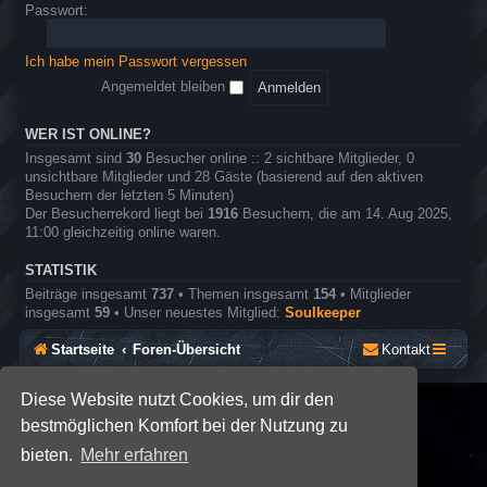
o
e
Passwort:
r
l
e
n
Ich habe mein Passwort vergessen
r
o
Angemeldet bleiben
l
l
e
WER IST ONLINE?
n
Insgesamt sind
30
Besucher online :: 2 sichtbare Mitglieder, 0
s
unsichtbare Mitglieder und 28 Gäste (basierend auf den aktiven
p
Besuchern der letzten 5 Minuten)
i
Der Besucherrekord liegt bei
1916
Besuchern, die am 14. Aug 2025,
e
11:00 gleichzeitig online waren.
l
STATISTIK
Beiträge insgesamt
737
• Themen insgesamt
154
• Mitglieder
insgesamt
59
• Unser neuestes Mitglied:
Soulkeeper
Startseite
Foren-Übersicht
Kontakt
Diese Website nutzt Cookies, um dir den
*
SE Gamer: Dark Style by
Premium phpBB Styles
bestmöglichen Komfort bei der Nutzung zu
bieten.
Mehr erfahren
Powered by
phpBB
® Forum Software © phpBB Limited