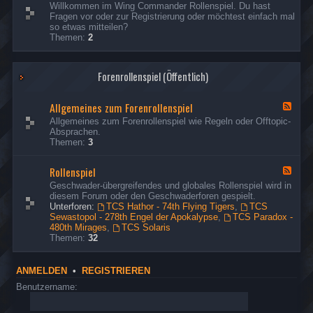
d
e
s
Willkommen im Wing Commander Rollenspiel. Du hast
R
Ich habe die fehlenden Missionsberichte der Hathor
p
t
e
e
Fragen vor oder zur Registrierung oder möchtest einfach mal
e
o
nachgeholt.
d
o
r
so etwas mitteilen?
s
n
-
u
Themen:
2
p
G
d
s
ä
o
t
e
s
n
o
r
Forenrollenspiel (Öffentlich)
t
d
u
e
t
s
&
o
e
Allgemeines zum Forenrollenspiel
B
F
u
r
e
e
Allgemeines zum Forenrollenspiel wie Regeln oder Offtopic-
s
s
e
Absprachen.
e
u
d
Themen:
3
r
c
-
h
A
Rollenspiel
e
l
F
r
l
e
Geschwader-übergreifendes und globales Rollenspiel wird in
g
e
diesem Forum oder den Geschwaderforen gespielt.
e
d
Unterforen:
TCS Hathor - 74th Flying Tigers
,
TCS
m
-
Sewastopol - 278th Engel der Apokalypse
,
TCS Paradox -
e
R
480th Mirages
,
TCS Solaris
i
o
Themen:
32
n
l
e
l
s
e
ANMELDEN
•
REGISTRIEREN
z
n
u
s
Benutzername:
m
p
F
i