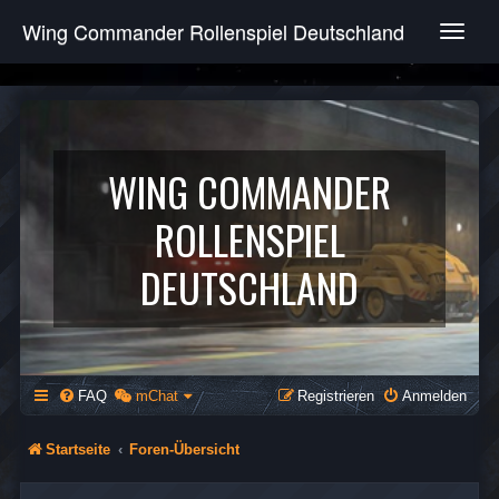
Wing Commander Rollenspiel Deutschland
T
o
g
g
l
e
n
WING COMMANDER
a
v
ROLLENSPIEL
i
g
DEUTSCHLAND
a
t
i
o
n
FAQ
mChat
Registrieren
Anmelden
Startseite
Foren-Übersicht