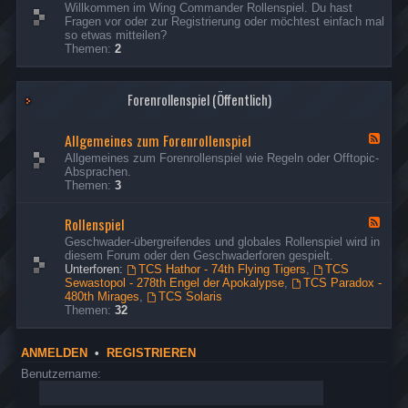
d
e
s
Willkommen im Wing Commander Rollenspiel. Du hast
R
Ich habe die fehlenden Missionsberichte der Hathor
p
t
e
e
Fragen vor oder zur Registrierung oder möchtest einfach mal
e
o
nachgeholt.
d
o
r
so etwas mitteilen?
s
n
-
u
Themen:
2
p
G
d
s
ä
o
t
e
s
n
o
r
Forenrollenspiel (Öffentlich)
t
d
u
e
t
s
&
o
e
Allgemeines zum Forenrollenspiel
B
F
u
r
e
e
Allgemeines zum Forenrollenspiel wie Regeln oder Offtopic-
s
s
e
Absprachen.
e
u
d
Themen:
3
r
c
-
h
A
Rollenspiel
e
l
F
r
l
e
Geschwader-übergreifendes und globales Rollenspiel wird in
g
e
diesem Forum oder den Geschwaderforen gespielt.
e
d
Unterforen:
TCS Hathor - 74th Flying Tigers
,
TCS
m
-
Sewastopol - 278th Engel der Apokalypse
,
TCS Paradox -
e
R
480th Mirages
,
TCS Solaris
i
o
Themen:
32
n
l
e
l
s
e
ANMELDEN
•
REGISTRIEREN
z
n
u
s
Benutzername:
m
p
F
i