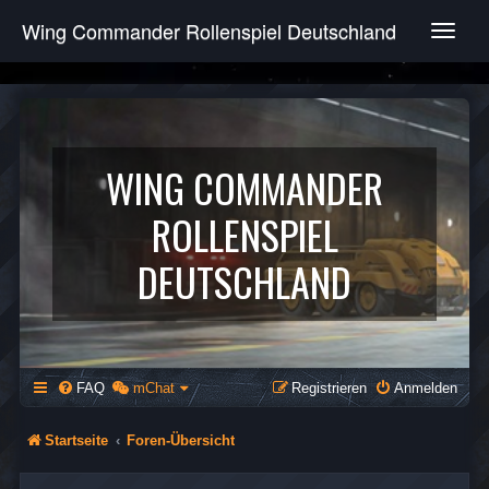
Wing Commander Rollenspiel Deutschland
T
o
g
g
l
e
n
WING COMMANDER
a
v
ROLLENSPIEL
i
g
DEUTSCHLAND
a
t
i
o
n
FAQ
mChat
Registrieren
Anmelden
Startseite
Foren-Übersicht