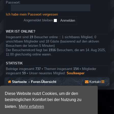
o
e
Passwort:
r
l
e
n
Ich habe mein Passwort vergessen
r
o
Angemeldet bleiben
l
l
e
WER IST ONLINE?
n
Insgesamt sind
19
Besucher online :: 1 sichtbares Mitglied, 0
s
unsichtbare Mitglieder und 18 Gäste (basierend auf den aktiven
p
Besuchern der letzten 5 Minuten)
i
Der Besucherrekord liegt bei
1916
Besuchern, die am 14. Aug 2025,
e
11:00 gleichzeitig online waren.
l
STATISTIK
Beiträge insgesamt
737
• Themen insgesamt
154
• Mitglieder
insgesamt
59
• Unser neuestes Mitglied:
Soulkeeper
Startseite
Foren-Übersicht
Kontakt
Diese Website nutzt Cookies, um dir den
*
SE Gamer: Dark Style by
Premium phpBB Styles
bestmöglichen Komfort bei der Nutzung zu
bieten.
Mehr erfahren
Powered by
phpBB
® Forum Software © phpBB Limited