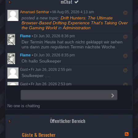
mChat
Amanuel Semhar
•
Mi Aug 05, 2026 4:13 am
R
posted a new topic:
Drift Hunters: The Ultimate
e
Browser-Based Drifting Experience That's Taking Over
s
the Gaming World
in
Administration
p
Flame
•
Di Jun 30, 2026 8:36 pm
o
R
Der Termin Heute hat auch nicht geklappt wir sehen
n
e
uns dann zum regulären Termin nächste Woche.
d
s
t
Flame
•
Di Jun 30, 2026 8:35 pm
p
o
R
Oh hallo Soulkeeper
o
u
e
n
s
Gast
•
Fr Jun 26, 2026 2:55 pm
s
d
e
R
Soulkeeper ….
p
t
r
e
o
o
Gast
•
Fr Jun 26, 2026 2:53 pm
s
n
u
R
Da ist man mal ein Jahrzehnt auf Entzug und schon ist
p
d
s
e
alles anders…
o
t
S
e
s
e
n
o
r
Flame
•
Do Jun 25, 2026 8:23 pm
n
p
d
u
No one is chatting
d
R
Der Termin ist wohl ausgefallen, also versuchen wir es
o
t
s
e
am Dienstag den 30. nochmal.
n
o
e
s
d
u
r
Öffentlicher Bereich
Flame
•
Di Mai 19, 2026 7:58 pm
p
t
s
R
Danke Night, Berichte sind freigegeben
o
o
e
e
Gäste & Besucher
n
u
F
r
Nightfrog
•
Mi Mai 13, 2026 7:35 pm
s