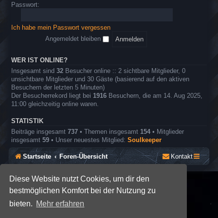
o
e
Passwort:
r
l
e
n
Ich habe mein Passwort vergessen
r
o
Angemeldet bleiben
l
l
e
WER IST ONLINE?
n
Insgesamt sind
32
Besucher online :: 2 sichtbare Mitglieder, 0
s
unsichtbare Mitglieder und 30 Gäste (basierend auf den aktiven
p
Besuchern der letzten 5 Minuten)
i
Der Besucherrekord liegt bei
1916
Besuchern, die am 14. Aug 2025,
e
11:00 gleichzeitig online waren.
l
STATISTIK
Beiträge insgesamt
737
• Themen insgesamt
154
• Mitglieder
insgesamt
59
• Unser neuestes Mitglied:
Soulkeeper
Startseite
Foren-Übersicht
Kontakt
Diese Website nutzt Cookies, um dir den
*
SE Gamer: Dark Style by
Premium phpBB Styles
bestmöglichen Komfort bei der Nutzung zu
bieten.
Mehr erfahren
Powered by
phpBB
® Forum Software © phpBB Limited