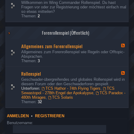
d
e
s
Willkommen im Wing Commander Rollenspiel. Du hast
R
Ich habe die fehlenden Missionsberichte der Hathor
p
t
e
e
Fragen vor oder zur Registrierung oder möchtest einfach mal
e
o
nachgeholt.
d
o
r
so etwas mitteilen?
s
n
-
u
Themen:
2
p
G
d
s
ä
o
t
e
s
n
o
r
Forenrollenspiel (Öffentlich)
t
d
u
e
t
s
&
o
e
Allgemeines zum Forenrollenspiel
B
F
u
r
e
e
Allgemeines zum Forenrollenspiel wie Regeln oder Offtopic-
s
s
e
Absprachen.
e
u
d
Themen:
3
r
c
-
h
A
Rollenspiel
e
l
F
r
l
e
Geschwader-übergreifendes und globales Rollenspiel wird in
g
e
diesem Forum oder den Geschwaderforen gespielt.
e
d
Unterforen:
TCS Hathor - 74th Flying Tigers
,
TCS
m
-
Sewastopol - 278th Engel der Apokalypse
,
TCS Paradox -
e
R
480th Mirages
,
TCS Solaris
i
o
Themen:
32
n
l
e
l
s
e
ANMELDEN
•
REGISTRIEREN
z
n
u
s
Benutzername:
m
p
F
i