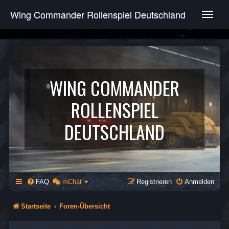
Wing Commander Rollenspiel Deutschland
T
o
g
g
l
e
n
WING COMMANDER
a
v
ROLLENSPIEL
i
g
DEUTSCHLAND
a
t
i
o
n
FAQ
mChat
Registrieren
Anmelden
Startseite
Foren-Übersicht