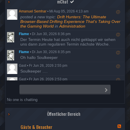
mChat
Amanuel Semhar
•
Mi Aug 05, 2026 4:13 am
R
posted a new topic:
Drift Hunters: The Ultimate
e
Browser-Based Drifting Experience That's Taking Over
s
the Gaming World
in
Administration
p
Flame
•
Di Jun 30, 2026 8:36 pm
o
R
Der Termin Heute hat auch nicht geklappt wir sehen
n
e
uns dann zum regulären Termin nächste Woche.
d
s
t
Flame
•
Di Jun 30, 2026 8:35 pm
p
o
R
Oh hallo Soulkeeper
o
u
e
n
s
Gast
•
Fr Jun 26, 2026 2:55 pm
s
d
e
R
Soulkeeper ….
p
t
r
e
o
o
Gast
•
Fr Jun 26, 2026 2:53 pm
s
n
u
R
Da ist man mal ein Jahrzehnt auf Entzug und schon ist
p
d
s
e
alles anders…
o
t
S
e
s
e
n
o
r
Flame
•
Do Jun 25, 2026 8:23 pm
n
p
d
u
No one is chatting
d
R
Der Termin ist wohl ausgefallen, also versuchen wir es
o
t
s
e
am Dienstag den 30. nochmal.
n
o
e
s
d
u
r
Öffentlicher Bereich
Flame
•
Di Mai 19, 2026 7:58 pm
p
t
s
R
Danke Night, Berichte sind freigegeben
o
o
e
e
Gäste & Besucher
n
u
F
r
Nightfrog
•
Mi Mai 13, 2026 7:35 pm
s