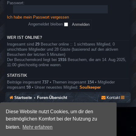
o
e
Passwort:
r
l
e
n
Ich habe mein Passwort vergessen
r
o
Angemeldet bleiben
l
l
e
WER IST ONLINE?
n
Insgesamt sind
29
Besucher online :: 1 sichtbares Mitglied, 0
s
unsichtbare Mitglieder und 28 Gäste (basierend auf den aktiven
p
Besuchern der letzten 5 Minuten)
i
Der Besucherrekord liegt bei
1916
Besuchern, die am 14. Aug 2025,
e
11:00 gleichzeitig online waren.
l
STATISTIK
Beiträge insgesamt
737
• Themen insgesamt
154
• Mitglieder
insgesamt
59
• Unser neuestes Mitglied:
Soulkeeper
Startseite
Foren-Übersicht
Kontakt
Diese Website nutzt Cookies, um dir den
*
SE Gamer: Dark Style by
Premium phpBB Styles
bestmöglichen Komfort bei der Nutzung zu
bieten.
Mehr erfahren
Powered by
phpBB
® Forum Software © phpBB Limited