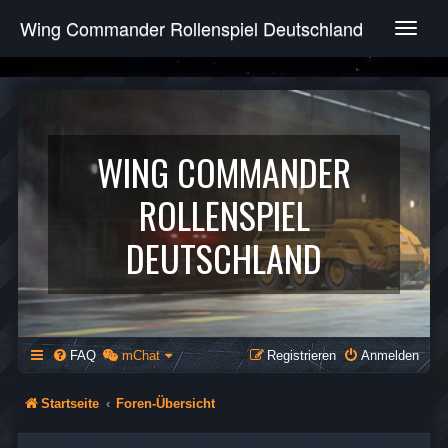
Wing Commander Rollenspiel Deutschland
T
o
g
g
l
e
n
WING COMMANDER
a
v
ROLLENSPIEL
i
g
DEUTSCHLAND
a
t
i
o
n
FAQ
mChat
Registrieren
Anmelden
Startseite
Foren-Übersicht