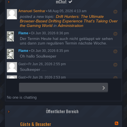
mChat
Amanuel Semhar
•
Mi Aug 05, 2026 4:13 am
R
posted a new topic:
Drift Hunters: The Ultimate
e
Browser-Based Drifting Experience That's Taking Over
s
the Gaming World
in
Administration
p
Flame
•
Di Jun 30, 2026 8:36 pm
o
R
Der Termin Heute hat auch nicht geklappt wir sehen
n
e
uns dann zum regulären Termin nächste Woche.
d
s
t
Flame
•
Di Jun 30, 2026 8:35 pm
p
o
R
Oh hallo Soulkeeper
o
u
e
n
s
Gast
•
Fr Jun 26, 2026 2:55 pm
s
d
e
R
Soulkeeper ….
p
t
r
e
o
o
Gast
•
Fr Jun 26, 2026 2:53 pm
s
n
u
R
Da ist man mal ein Jahrzehnt auf Entzug und schon ist
p
d
s
e
alles anders…
o
t
S
e
s
e
n
o
r
Flame
•
Do Jun 25, 2026 8:23 pm
n
p
d
u
No one is chatting
d
R
Der Termin ist wohl ausgefallen, also versuchen wir es
o
t
s
e
am Dienstag den 30. nochmal.
n
o
e
s
d
u
r
Öffentlicher Bereich
Flame
•
Di Mai 19, 2026 7:58 pm
p
t
s
R
Danke Night, Berichte sind freigegeben
o
o
e
e
Gäste & Besucher
n
u
F
r
Nightfrog
•
Mi Mai 13, 2026 7:35 pm
s