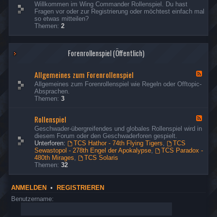
d
e
s
Willkommen im Wing Commander Rollenspiel. Du hast
R
Ich habe die fehlenden Missionsberichte der Hathor
p
t
e
e
Fragen vor oder zur Registrierung oder möchtest einfach mal
e
o
nachgeholt.
d
o
r
so etwas mitteilen?
s
n
-
u
Themen:
2
p
G
d
s
ä
o
t
e
s
n
o
r
Forenrollenspiel (Öffentlich)
t
d
u
e
t
s
&
o
e
Allgemeines zum Forenrollenspiel
B
F
u
r
e
e
Allgemeines zum Forenrollenspiel wie Regeln oder Offtopic-
s
s
e
Absprachen.
e
u
d
Themen:
3
r
c
-
h
A
Rollenspiel
e
l
F
r
l
e
Geschwader-übergreifendes und globales Rollenspiel wird in
g
e
diesem Forum oder den Geschwaderforen gespielt.
e
d
Unterforen:
TCS Hathor - 74th Flying Tigers
,
TCS
m
-
Sewastopol - 278th Engel der Apokalypse
,
TCS Paradox -
e
R
480th Mirages
,
TCS Solaris
i
o
Themen:
32
n
l
e
l
s
e
ANMELDEN
•
REGISTRIEREN
z
n
u
s
Benutzername:
m
p
F
i