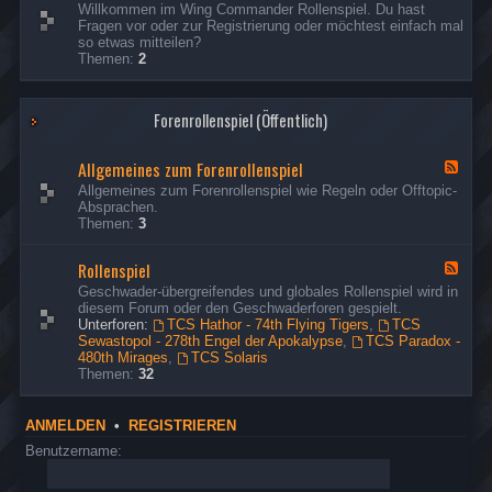
d
e
s
Willkommen im Wing Commander Rollenspiel. Du hast
R
Ich habe die fehlenden Missionsberichte der Hathor
p
t
e
e
Fragen vor oder zur Registrierung oder möchtest einfach mal
e
o
nachgeholt.
d
o
r
so etwas mitteilen?
s
n
-
u
Themen:
2
p
G
d
s
ä
o
t
e
s
n
o
r
Forenrollenspiel (Öffentlich)
t
d
u
e
t
s
&
o
e
Allgemeines zum Forenrollenspiel
B
F
u
r
e
e
Allgemeines zum Forenrollenspiel wie Regeln oder Offtopic-
s
s
e
Absprachen.
e
u
d
Themen:
3
r
c
-
h
A
Rollenspiel
e
l
F
r
l
e
Geschwader-übergreifendes und globales Rollenspiel wird in
g
e
diesem Forum oder den Geschwaderforen gespielt.
e
d
Unterforen:
TCS Hathor - 74th Flying Tigers
,
TCS
m
-
Sewastopol - 278th Engel der Apokalypse
,
TCS Paradox -
e
R
480th Mirages
,
TCS Solaris
i
o
Themen:
32
n
l
e
l
s
e
ANMELDEN
•
REGISTRIEREN
z
n
u
s
Benutzername:
m
p
F
i