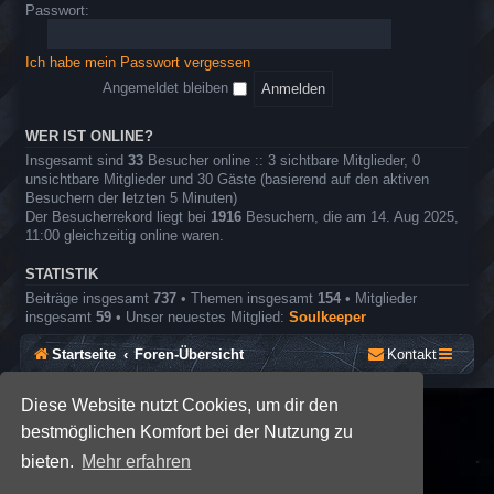
o
e
Passwort:
r
l
e
n
Ich habe mein Passwort vergessen
r
o
Angemeldet bleiben
l
l
e
WER IST ONLINE?
n
Insgesamt sind
33
Besucher online :: 3 sichtbare Mitglieder, 0
s
unsichtbare Mitglieder und 30 Gäste (basierend auf den aktiven
p
Besuchern der letzten 5 Minuten)
i
Der Besucherrekord liegt bei
1916
Besuchern, die am 14. Aug 2025,
e
11:00 gleichzeitig online waren.
l
STATISTIK
Beiträge insgesamt
737
• Themen insgesamt
154
• Mitglieder
insgesamt
59
• Unser neuestes Mitglied:
Soulkeeper
Startseite
Foren-Übersicht
Kontakt
Diese Website nutzt Cookies, um dir den
*
SE Gamer: Dark Style by
Premium phpBB Styles
bestmöglichen Komfort bei der Nutzung zu
bieten.
Mehr erfahren
Powered by
phpBB
® Forum Software © phpBB Limited