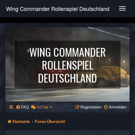
Wing Commander Rollenspiel Deutschland
T
o
g
g
l
e
n
WING COMMANDER
a
v
ROLLENSPIEL
i
g
DEUTSCHLAND
a
t
i
o
n
FAQ
mChat
Registrieren
Anmelden
Startseite
Foren-Übersicht