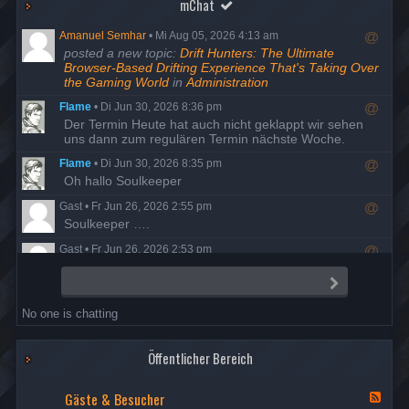
mChat
Amanuel Semhar
•
Mi Aug 05, 2026 4:13 am
R
posted a new topic:
Drift Hunters: The Ultimate
e
Browser-Based Drifting Experience That's Taking Over
s
the Gaming World
in
Administration
p
Flame
•
Di Jun 30, 2026 8:36 pm
o
R
Der Termin Heute hat auch nicht geklappt wir sehen
n
e
uns dann zum regulären Termin nächste Woche.
d
s
t
Flame
•
Di Jun 30, 2026 8:35 pm
p
o
R
Oh hallo Soulkeeper
o
u
e
n
s
Gast
•
Fr Jun 26, 2026 2:55 pm
s
d
e
R
Soulkeeper ….
p
t
r
e
o
o
Gast
•
Fr Jun 26, 2026 2:53 pm
s
n
u
R
Da ist man mal ein Jahrzehnt auf Entzug und schon ist
p
d
s
e
alles anders…
o
t
S
e
s
e
n
o
r
Flame
•
Do Jun 25, 2026 8:23 pm
n
p
d
u
No one is chatting
d
R
Der Termin ist wohl ausgefallen, also versuchen wir es
o
t
s
e
am Dienstag den 30. nochmal.
n
o
e
s
d
u
r
Öffentlicher Bereich
Flame
•
Di Mai 19, 2026 7:58 pm
p
t
s
R
Danke Night, Berichte sind freigegeben
o
o
e
e
Gäste & Besucher
n
u
F
r
Nightfrog
•
Mi Mai 13, 2026 7:35 pm
s