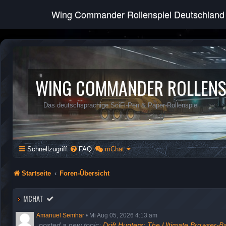
Wing Commander Rollenspiel Deutschland
WING COMMANDER ROLLENS
Das deutschsprachige SciFi-Pen & Paper-Rollenspiel
Schnellzugriff
FAQ
mChat
Startseite
Foren-Übersicht
MCHAT
Amanuel Semhar
•
Mi Aug 05, 2026 4:13 am
posted a new topic:
Drift Hunters: The Ultimate Browser-B