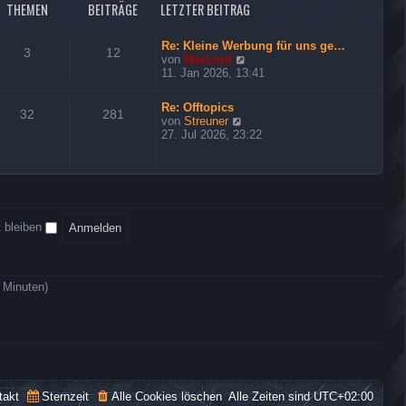
o
e
THEMEN
BEITRÄGE
LETZTER BEITRAG
t
u
r
e
s
r
Re: Kleine Werbung für uns ge…
e
3
12
B
N
von
WarLord
r
e
e
11. Jan 2026, 13:41
i
u
t
e
Re: Offtopics
r
s
32
281
N
von
Streuner
a
t
e
27. Jul 2026, 23:22
g
e
u
r
e
B
s
e
t
i
e
t
r
r
 bleiben
B
a
e
g
i
t
r
5 Minuten)
a
g
takt
Sternzeit
Alle Cookies löschen
Alle Zeiten sind
UTC+02:00