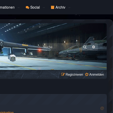
rmationen
Social
Archiv
Suche
Erweiterte
Registrieren
Anmelden
R
istration