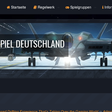
Startseite
Regelwerk
Spielgruppen
Info
PIEL DEUTSCHLAND
ased Drifting Experience That's Taking Over the Gaming World
in
Admin