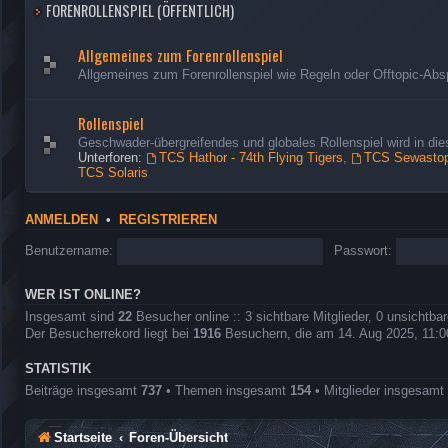
FORENROLLENSPIEL (ÖFFENTLICH)
Allgemeines zum Forenrollenspiel
Allgemeines zum Forenrollenspiel wie Regeln oder Offtopic-Abs
Rollenspiel
Geschwader-übergreifendes und globales Rollenspiel wird in d
Unterforen:
TCS Hathor - 74th Flying Tigers
,
TCS Sewastopo
TCS Solaris
ANMELDEN
•
REGISTRIEREN
Benutzername:
Passwort:
WER IST ONLINE?
Insgesamt sind
22
Besucher online :: 3 sichtbare Mitglieder, 0 unsichtba
Der Besucherrekord liegt bei
1916
Besuchern, die am 14. Aug 2025, 11:00 
STATISTIK
Beiträge insgesamt
737
• Themen insgesamt
154
• Mitglieder insgesamt
Startseite
Foren-Übersicht