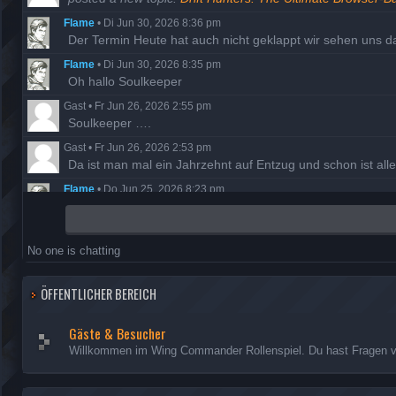
Flame
•
Di Jun 30, 2026 8:36 pm
Der Termin Heute hat auch nicht geklappt wir sehen uns 
Flame
•
Di Jun 30, 2026 8:35 pm
Oh hallo Soulkeeper
Gast
•
Fr Jun 26, 2026 2:55 pm
Soulkeeper ….
Gast
•
Fr Jun 26, 2026 2:53 pm
Da ist man mal ein Jahrzehnt auf Entzug und schon ist al
Flame
•
Do Jun 25, 2026 8:23 pm
Der Termin ist wohl ausgefallen, also versuchen wir es a
Flame
•
Di Mai 19, 2026 7:58 pm
Danke Night, Berichte sind freigegeben
No one is chatting
Nightfrog
•
Mi Mai 13, 2026 7:35 pm
Ich habe die fehlenden Missionsberichte der Hathor nachg
ÖFFENTLICHER BEREICH
Gäste & Besucher
Willkommen im Wing Commander Rollenspiel. Du hast Fragen vor