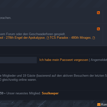
G
ä
s
t
F
e
e
prachen.
&
e
B
d
e
-
F
s
A
e
u
iesem Forum oder den Geschwaderforen gespielt.
l
e
c
l - 278th Engel der Apokalypse
,
TCS Paradox - 480th Mirages
,
l
d
h
g
-
e
e
R
r
m
o
e
l
i
l
n
Ich habe mein Passwort vergessen
|
Angemeldet
e
e
n
s
s
z
p
u
i
re Mitglieder und 19 Gäste (basierend auf den aktiven Besuchern der letzten 
m
e
gleichzeitig online waren.
F
l
o
r
e
59
• Unser neuestes Mitglied:
Soulkeeper
n
r
o
Kon
l