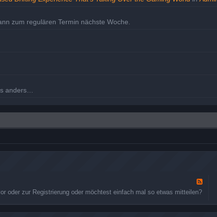
dann zum regulären Termin nächste Woche.
les anders…
m Dienstag den 30. nochmal.
eholt.
F
e
 oder zur Registrierung oder möchtest einfach mal so etwas mitteilen?
e
d
-