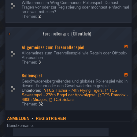
d
e
s
Willkommen im Wing Commander Rollenspiel. Du hast
R
Ich habe die fehlenden Missionsberichte der Hathor
p
t
e
e
Fragen vor oder zur Registrierung oder möchtest einfach mal
e
o
nachgeholt.
d
o
r
so etwas mitteilen?
s
n
-
u
Themen:
2
p
G
d
s
ä
o
t
e
s
n
o
r
Forenrollenspiel (Öffentlich)
t
d
u
e
t
s
&
o
e
Allgemeines zum Forenrollenspiel
B
F
u
r
e
e
Allgemeines zum Forenrollenspiel wie Regeln oder Offtopic-
s
s
e
Absprachen.
e
u
d
Themen:
3
r
c
-
h
A
Rollenspiel
e
l
F
r
l
e
Geschwader-übergreifendes und globales Rollenspiel wird in
g
e
diesem Forum oder den Geschwaderforen gespielt.
e
d
Unterforen:
TCS Hathor - 74th Flying Tigers
,
TCS
m
-
Sewastopol - 278th Engel der Apokalypse
,
TCS Paradox -
e
R
480th Mirages
,
TCS Solaris
i
o
Themen:
32
n
l
e
l
s
e
ANMELDEN
•
REGISTRIEREN
z
n
u
s
Benutzername:
m
p
F
i