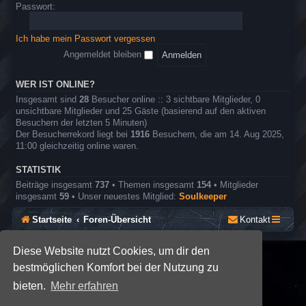
o
e
Passwort:
r
l
e
n
Ich habe mein Passwort vergessen
r
o
Angemeldet bleiben
l
l
e
WER IST ONLINE?
n
Insgesamt sind
28
Besucher online :: 3 sichtbare Mitglieder, 0
s
unsichtbare Mitglieder und 25 Gäste (basierend auf den aktiven
p
Besuchern der letzten 5 Minuten)
i
Der Besucherrekord liegt bei
1916
Besuchern, die am 14. Aug 2025,
e
11:00 gleichzeitig online waren.
l
STATISTIK
Beiträge insgesamt
737
• Themen insgesamt
154
• Mitglieder
insgesamt
59
• Unser neuestes Mitglied:
Soulkeeper
Startseite
Foren-Übersicht
Kontakt
Diese Website nutzt Cookies, um dir den
*
SE Gamer: Dark Style by
Premium phpBB Styles
bestmöglichen Komfort bei der Nutzung zu
bieten.
Mehr erfahren
Powered by
phpBB
® Forum Software © phpBB Limited