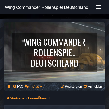
Wing Commander Rollenspiel Deutschland
T
o
g
g
l
e
n
WING COMMANDER
a
v
ROLLENSPIEL
i
g
DEUTSCHLAND
a
t
i
o
n
FAQ
mChat
Registrieren
Anmelden
Startseite
Foren-Übersicht