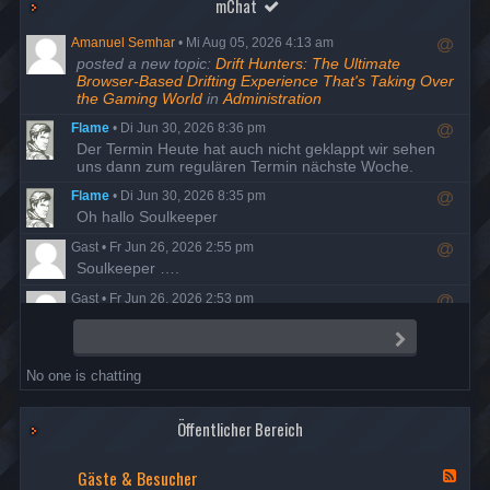
mChat
Amanuel Semhar
•
Mi Aug 05, 2026 4:13 am
R
posted a new topic:
Drift Hunters: The Ultimate
e
Browser-Based Drifting Experience That's Taking Over
s
the Gaming World
in
Administration
p
Flame
•
Di Jun 30, 2026 8:36 pm
o
R
Der Termin Heute hat auch nicht geklappt wir sehen
n
e
uns dann zum regulären Termin nächste Woche.
d
s
t
Flame
•
Di Jun 30, 2026 8:35 pm
p
o
R
Oh hallo Soulkeeper
o
u
e
n
s
Gast
•
Fr Jun 26, 2026 2:55 pm
s
d
e
R
Soulkeeper ….
p
t
r
e
o
o
Gast
•
Fr Jun 26, 2026 2:53 pm
s
n
u
R
Da ist man mal ein Jahrzehnt auf Entzug und schon ist
p
d
s
e
alles anders…
o
t
S
e
s
e
n
o
r
Flame
•
Do Jun 25, 2026 8:23 pm
n
p
d
u
No one is chatting
d
R
Der Termin ist wohl ausgefallen, also versuchen wir es
o
t
s
e
am Dienstag den 30. nochmal.
n
o
e
s
d
u
r
Öffentlicher Bereich
Flame
•
Di Mai 19, 2026 7:58 pm
p
t
s
R
Danke Night, Berichte sind freigegeben
o
o
e
e
Gäste & Besucher
n
u
F
r
Nightfrog
•
Mi Mai 13, 2026 7:35 pm
s