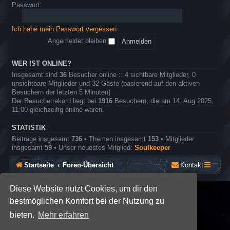
o
e
Passwort:
r
l
e
n
Ich habe mein Passwort vergessen
r
o
Angemeldet bleiben
l
l
e
WER IST ONLINE?
n
Insgesamt sind
36
Besucher online :: 4 sichtbare Mitglieder, 0
s
unsichtbare Mitglieder und 32 Gäste (basierend auf den aktiven
p
Besuchern der letzten 5 Minuten)
i
Der Besucherrekord liegt bei
1916
Besuchern, die am 14. Aug 2025,
e
11:00 gleichzeitig online waren.
l
STATISTIK
Beiträge insgesamt
736
• Themen insgesamt
153
• Mitglieder
insgesamt
59
• Unser neuestes Mitglied:
Soulkeeper
Startseite
Foren-Übersicht
Kontakt
Diese Website nutzt Cookies, um dir den
*
SE Gamer: Dark Style by
Premium phpBB Styles
bestmöglichen Komfort bei der Nutzung zu
bieten.
Mehr erfahren
Powered by
phpBB
® Forum Software © phpBB Limited