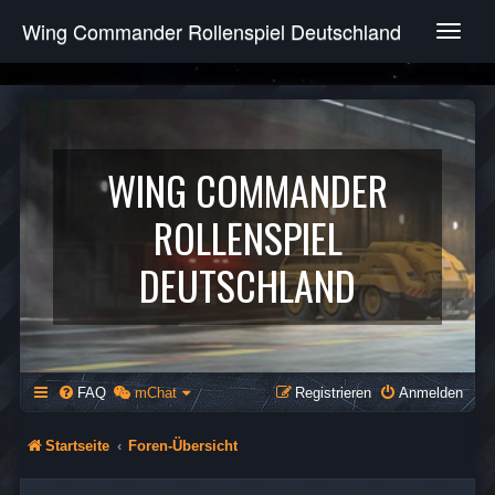
Wing Commander Rollenspiel Deutschland
T
o
g
g
l
e
n
WING COMMANDER
a
v
ROLLENSPIEL
i
g
DEUTSCHLAND
a
t
i
o
n
FAQ
mChat
Registrieren
Anmelden
Startseite
Foren-Übersicht