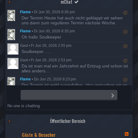
mChat
Flame
•
Di Jun 30, 2026 8:36 pm
R
Der Termin Heute hat auch nicht geklappt wir sehen
e
uns dann zum regulären Termin nächste Woche.
s
Flame
•
Di Jun 30, 2026 8:35 pm
p
R
Oh hallo Soulkeeper
o
e
n
Gast
•
Fr Jun 26, 2026 2:55 pm
s
d
R
Soulkeeper ….
p
t
e
o
o
Gast
•
Fr Jun 26, 2026 2:53 pm
s
n
u
R
Da ist man mal ein Jahrzehnt auf Entzug und schon ist
p
d
s
e
alles anders…
o
t
e
s
n
o
r
Flame
•
Do Jun 25, 2026 8:23 pm
p
d
u
R
Der Termin ist wohl ausgefallen, also versuchen wir es
o
t
s
e
am Dienstag den 30. nochmal.
n
o
e
s
d
S
u
r
Flame
•
Di Mai 19, 2026 7:58 pm
p
e
t
s
R
n
Danke Night, Berichte sind freigegeben
o
o
e
No one is chatting
d
e
n
u
r
Nightfrog
•
Mi Mai 13, 2026 7:35 pm
s
d
s
R
Ich habe die fehlenden Missionsberichte der Hathor
p
t
e
Öffentlicher Bereich
e
o
nachgeholt.
o
r
s
n
u
p
Gäste & Besucher
d
s
F