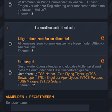
o
t
e
e
Willkommen im Wing Commander Rollenspiel. Du hast
n
o
e
r
Fragen vor oder zur Registrierung oder möchtest einfach mal
d
d
u
so etwas mitteilen?
-
t
s
Themen:
2
G
o
e
ä
u
r
s
s
Forenrollenspiel (Öffentlich)
t
e
e
r
&
Allgemeines zum Forenrollenspiel
B
F
e
e
Allgemeines zum Forenrollenspiel wie Regeln oder Offtopic-
s
e
Absprachen.
u
d
Themen:
3
c
-
h
A
Rollenspiel
e
l
F
r
l
e
Geschwader-übergreifendes und globales Rollenspiel wird in
g
e
diesem Forum oder den Geschwaderforen gespielt.
e
d
Unterforen:
TCS Hathor - 74th Flying Tigers
,
TCS
m
-
Sewastopol - 278th Engel der Apokalypse
,
TCS Paradox -
e
R
480th Mirages
,
TCS Solaris
i
o
Themen:
32
n
l
e
l
s
e
ANMELDEN
•
REGISTRIEREN
z
n
u
s
Benutzername:
m
p
F
i