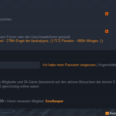
G
ä
s
t
F
e
e
prachen.
&
e
B
d
e
-
F
s
A
e
u
iesem Forum oder den Geschwaderforen gespielt.
l
e
c
l - 278th Engel der Apokalypse
,
TCS Paradox - 480th Mirages
,
l
d
h
g
-
e
e
R
r
m
o
e
l
i
l
n
Ich habe mein Passwort vergessen
|
Angemeldet
e
e
n
s
s
z
p
u
i
re Mitglieder und 36 Gäste (basierend auf den aktiven Besuchern der letzten 5
m
e
gleichzeitig online waren.
F
l
o
r
e
59
• Unser neuestes Mitglied:
Soulkeeper
n
r
o
Kon
l