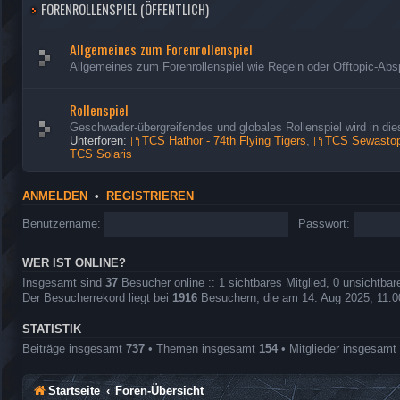
FORENROLLENSPIEL (ÖFFENTLICH)
Allgemeines zum Forenrollenspiel
Allgemeines zum Forenrollenspiel wie Regeln oder Offtopic-Abs
Rollenspiel
Geschwader-übergreifendes und globales Rollenspiel wird in d
Unterforen:
TCS Hathor - 74th Flying Tigers
,
TCS Sewastopo
TCS Solaris
ANMELDEN
•
REGISTRIEREN
Benutzername:
Passwort:
WER IST ONLINE?
Insgesamt sind
37
Besucher online :: 1 sichtbares Mitglied, 0 unsichtba
Der Besucherrekord liegt bei
1916
Besuchern, die am 14. Aug 2025, 11:00 
STATISTIK
Beiträge insgesamt
737
• Themen insgesamt
154
• Mitglieder insgesamt
Startseite
Foren-Übersicht