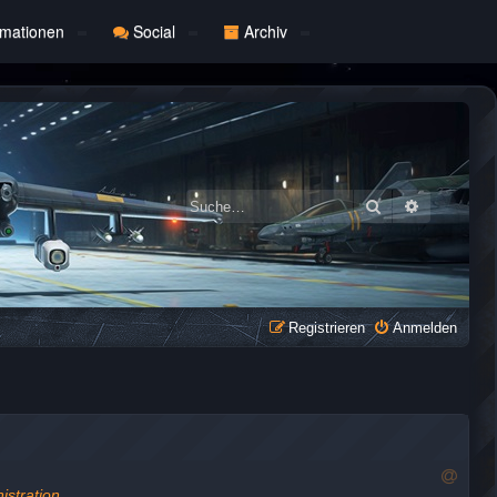
rmationen
Social
Archiv
Suche
Erweiterte
Registrieren
Anmelden
R
istration