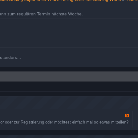
dann zum regulären Termin nächste Woche.
les anders…
m Dienstag den 30. nochmal.
eholt.
F
e
 oder zur Registrierung oder möchtest einfach mal so etwas mitteilen?
e
d
-