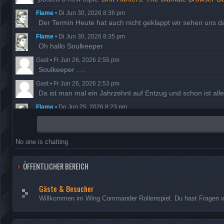
Flame
•
Di Jun 30, 2026 8:36 pm
Der Termin Heute hat auch nicht geklappt wir sehen uns 
Flame
•
Di Jun 30, 2026 8:35 pm
Oh hallo Soulkeeper
Gast
•
Fr Jun 26, 2026 2:55 pm
Soulkeeper ….
Gast
•
Fr Jun 26, 2026 2:53 pm
Da ist man mal ein Jahrzehnt auf Entzug und schon ist al
Flame
•
Do Jun 25, 2026 8:23 pm
Der Termin ist wohl ausgefallen, also versuchen wir es a
Flame
•
Di Mai 19, 2026 7:58 pm
Danke Night, Berichte sind freigegeben
No one is chatting
Nightfrog
•
Mi Mai 13, 2026 7:35 pm
Ich habe die fehlenden Missionsberichte der Hathor nachg
ÖFFENTLICHER BEREICH
Gäste & Besucher
Willkommen im Wing Commander Rollenspiel. Du hast Fragen vor