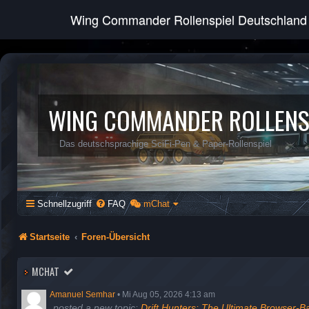
Wing Commander Rollenspiel Deutschland
WING COMMANDER ROLLENS
Das deutschsprachige SciFi-Pen & Paper-Rollenspiel
Schnellzugriff
FAQ
mChat
Startseite
Foren-Übersicht
MCHAT
Amanuel Semhar
•
Mi Aug 05, 2026 4:13 am
posted a new topic:
Drift Hunters: The Ultimate Browser-B