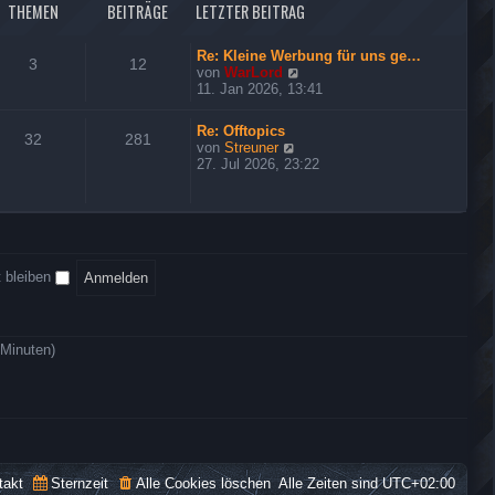
o
e
THEMEN
BEITRÄGE
LETZTER BEITRAG
t
u
r
e
s
r
Re: Kleine Werbung für uns ge…
e
3
12
B
N
von
WarLord
r
e
e
11. Jan 2026, 13:41
i
u
t
e
Re: Offtopics
r
s
32
281
N
von
Streuner
a
t
e
27. Jul 2026, 23:22
g
e
u
r
e
B
s
e
t
i
e
t
r
r
 bleiben
B
a
e
g
i
t
r
 Minuten)
a
g
takt
Sternzeit
Alle Cookies löschen
Alle Zeiten sind
UTC+02:00