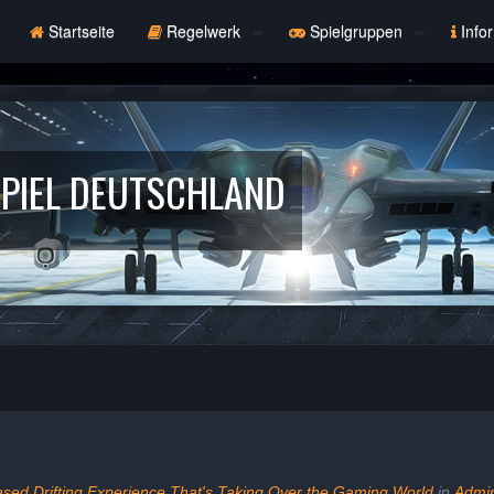
Startseite
Regelwerk
Spielgruppen
Info
PIEL DEUTSCHLAND
ased Drifting Experience That's Taking Over the Gaming World
in
Admin