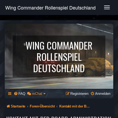
Wing Commander Rollenspiel Deutschland
T
o
g
g
l
e
n
WING COMMANDER
a
v
ROLLENSPIEL
i
g
DEUTSCHLAND
a
t
i
o
n
FAQ
mChat
Registrieren
Anmelden
Startseite
Foren-Übersicht
Kontakt mit der Board-Administration aufnehmen