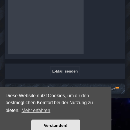
Startseite
Foren-Übersicht
Kontakt
Diese Website nutzt Cookies, um dir den
bestmöglichen Komfort bei der Nutzung zu
*
SE Gamer: Dark Style by
Premium phpBB Styles
bieten.
Mehr erfahren
Powered by
phpBB
® Forum Software © phpBB Limited
Verstanden!
Deutsche Übersetzung durch
phpBB.de