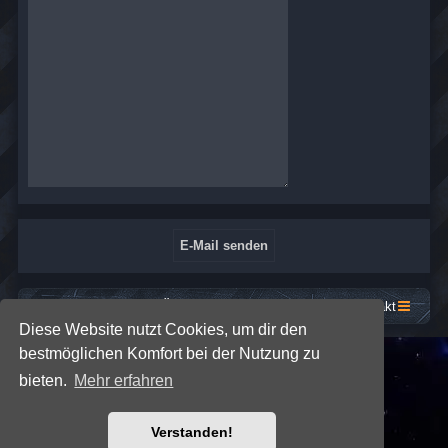
Startseite
Foren-Übersicht
Kontakt
Diese Website nutzt Cookies, um dir den
bestmöglichen Komfort bei der Nutzung zu
*
SE Gamer: Dark Style by
Premium phpBB Styles
bieten.
Mehr erfahren
Powered by
phpBB
® Forum Software © phpBB Limited
Verstanden!
Deutsche Übersetzung durch
phpBB.de