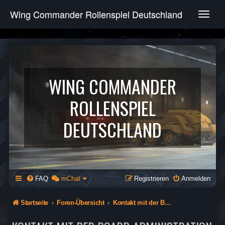
Wing Commander Rollenspiel Deutschland
T
o
g
g
l
e
n
WING COMMANDER
a
v
ROLLENSPIEL
i
g
DEUTSCHLAND
a
t
i
o
n
FAQ
mChat
Registrieren
Anmelden
Startseite
Foren-Übersicht
Kontakt mit der Board-Administration aufnehmen