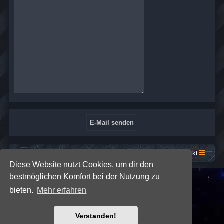
Startseite
Foren-Übersicht
Kontakt
Diese Website nutzt Cookies, um dir den
bestmöglichen Komfort bei der Nutzung zu
*
SE Gamer: Dark Style by
Premium phpBB Styles
bieten.
Mehr erfahren
Powered by
phpBB
® Forum Software © phpBB Limited
Verstanden!
Deutsche Übersetzung durch
phpBB.de