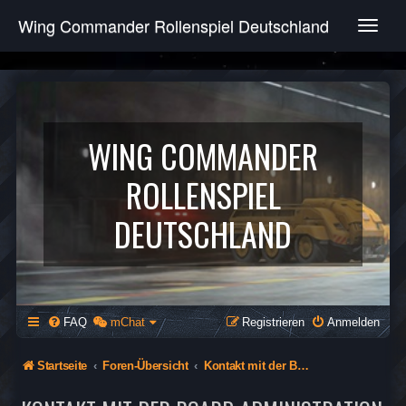
Wing Commander Rollenspiel Deutschland
T
o
g
g
l
e
n
WING COMMANDER
a
v
ROLLENSPIEL
i
g
DEUTSCHLAND
a
t
i
o
n
FAQ
mChat
Registrieren
Anmelden
Startseite
Foren-Übersicht
Kontakt mit der Board-Administration aufnehmen