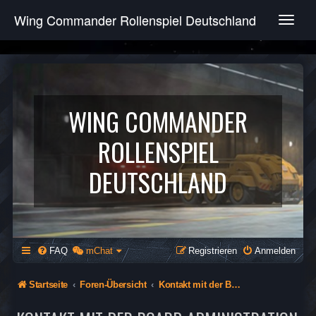
Wing Commander Rollenspiel Deutschland
T
o
g
g
l
e
n
WING COMMANDER
a
v
ROLLENSPIEL
i
g
DEUTSCHLAND
a
t
i
o
n
FAQ
mChat
Registrieren
Anmelden
Startseite
Foren-Übersicht
Kontakt mit der Board-Administration aufnehmen