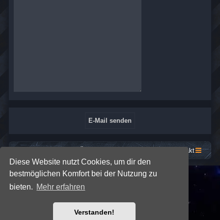
Startseite
Foren-Übersicht
Kontakt
Diese Website nutzt Cookies, um dir den
bestmöglichen Komfort bei der Nutzung zu
*
SE Gamer: Dark Style by
Premium phpBB Styles
bieten.
Mehr erfahren
Powered by
phpBB
® Forum Software © phpBB Limited
Verstanden!
Deutsche Übersetzung durch
phpBB.de