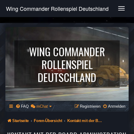
Wing Commander Rollenspiel Deutschland
T
o
g
g
l
e
n
WING COMMANDER
a
v
ROLLENSPIEL
i
g
DEUTSCHLAND
a
t
i
o
n
FAQ
mChat
Registrieren
Anmelden
Startseite
Foren-Übersicht
Kontakt mit der Board-Administration aufnehmen