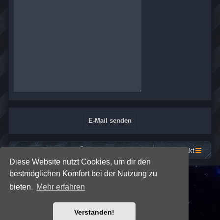
Startseite
Foren-Übersicht
Kontakt
Diese Website nutzt Cookies, um dir den
bestmöglichen Komfort bei der Nutzung zu
*
SE Gamer: Dark Style by
Premium phpBB Styles
bieten.
Mehr erfahren
Powered by
phpBB
® Forum Software © phpBB Limited
Verstanden!
Deutsche Übersetzung durch
phpBB.de