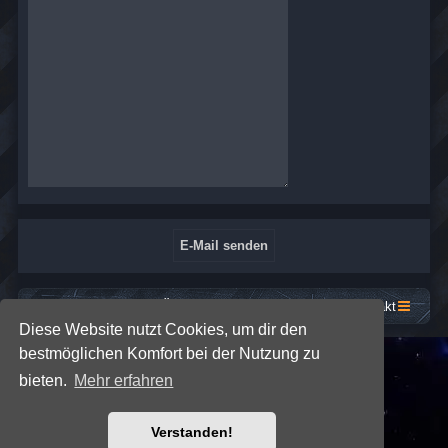
Startseite
Foren-Übersicht
Kontakt
Diese Website nutzt Cookies, um dir den
bestmöglichen Komfort bei der Nutzung zu
*
SE Gamer: Dark Style by
Premium phpBB Styles
bieten.
Mehr erfahren
Powered by
phpBB
® Forum Software © phpBB Limited
Verstanden!
Deutsche Übersetzung durch
phpBB.de