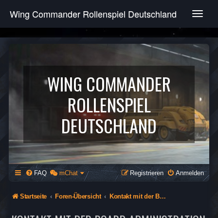
Wing Commander Rollenspiel Deutschland
T
o
g
g
l
e
n
WING COMMANDER
a
v
ROLLENSPIEL
i
g
DEUTSCHLAND
a
t
i
o
n
FAQ
mChat
Registrieren
Anmelden
Startseite
Foren-Übersicht
Kontakt mit der Board-Administration aufnehmen