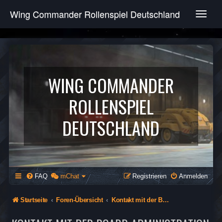
Wing Commander Rollenspiel Deutschland
T
o
g
g
l
e
n
WING COMMANDER
a
v
ROLLENSPIEL
i
g
DEUTSCHLAND
a
t
i
o
n
FAQ
mChat
Registrieren
Anmelden
Startseite
Foren-Übersicht
Kontakt mit der Board-Administration aufnehmen