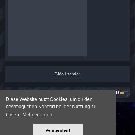
Startseite
Foren-Übersicht
Kontakt
Diese Website nutzt Cookies, um dir den
bestmöglichen Komfort bei der Nutzung zu
*
SE Gamer: Dark Style by
Premium phpBB Styles
bieten.
Mehr erfahren
Powered by
phpBB
® Forum Software © phpBB Limited
Verstanden!
Deutsche Übersetzung durch
phpBB.de