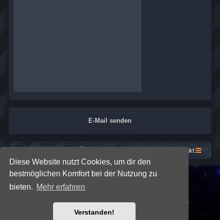
Startseite
Foren-Übersicht
Kontakt
Diese Website nutzt Cookies, um dir den
bestmöglichen Komfort bei der Nutzung zu
*
SE Gamer: Dark Style by
Premium phpBB Styles
bieten.
Mehr erfahren
Powered by
phpBB
® Forum Software © phpBB Limited
Verstanden!
Deutsche Übersetzung durch
phpBB.de