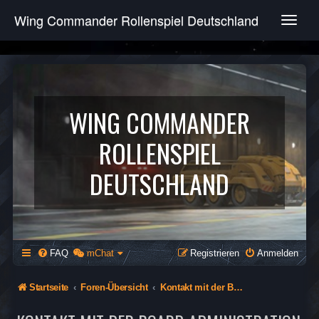
Wing Commander Rollenspiel Deutschland
T
o
g
g
l
e
n
WING COMMANDER
a
v
ROLLENSPIEL
i
g
DEUTSCHLAND
a
t
i
o
n
FAQ
mChat
Registrieren
Anmelden
Startseite
Foren-Übersicht
Kontakt mit der Board-Administration aufnehmen