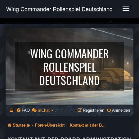
Wing Commander Rollenspiel Deutschland
T
o
g
g
l
e
n
WING COMMANDER
a
v
ROLLENSPIEL
i
g
DEUTSCHLAND
a
t
i
o
n
FAQ
mChat
Registrieren
Anmelden
Startseite
Foren-Übersicht
Kontakt mit der Board-Administration aufnehmen