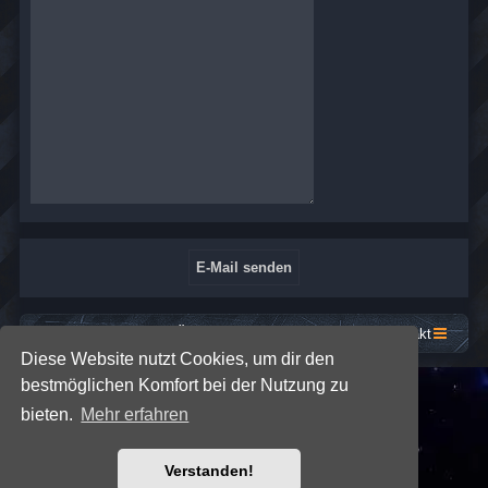
Startseite
Foren-Übersicht
Kontakt
Diese Website nutzt Cookies, um dir den
bestmöglichen Komfort bei der Nutzung zu
*
SE Gamer: Dark Style by
Premium phpBB Styles
bieten.
Mehr erfahren
Powered by
phpBB
® Forum Software © phpBB Limited
Verstanden!
Deutsche Übersetzung durch
phpBB.de