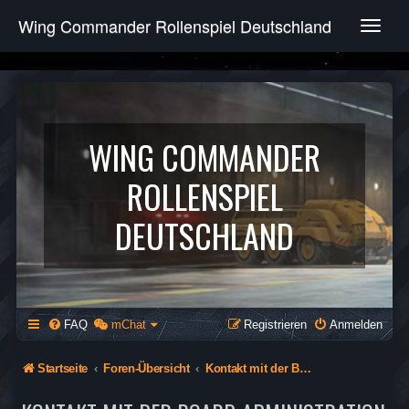
Wing Commander Rollenspiel Deutschland
T
o
g
g
l
e
n
WING COMMANDER
a
v
ROLLENSPIEL
i
g
DEUTSCHLAND
a
t
i
o
n
FAQ
mChat
Registrieren
Anmelden
Startseite
Foren-Übersicht
Kontakt mit der Board-Administration aufnehmen