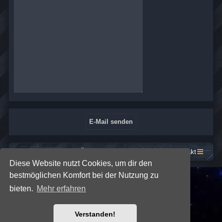
Startseite
Foren-Übersicht
Kontakt
Diese Website nutzt Cookies, um dir den
bestmöglichen Komfort bei der Nutzung zu
*
SE Gamer: Dark Style by
Premium phpBB Styles
bieten.
Mehr erfahren
Powered by
phpBB
® Forum Software © phpBB Limited
Verstanden!
Deutsche Übersetzung durch
phpBB.de