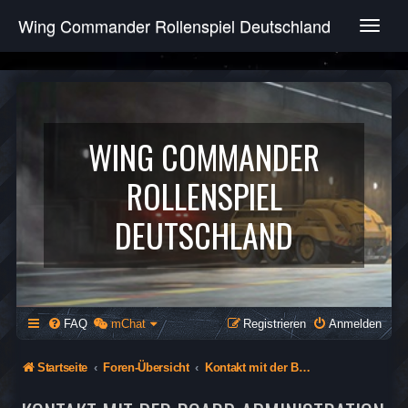
Wing Commander Rollenspiel Deutschland
T
o
g
g
l
e
n
WING COMMANDER
a
v
ROLLENSPIEL
i
g
DEUTSCHLAND
a
t
i
o
n
FAQ
mChat
Registrieren
Anmelden
Startseite
Foren-Übersicht
Kontakt mit der Board-Administration aufnehmen