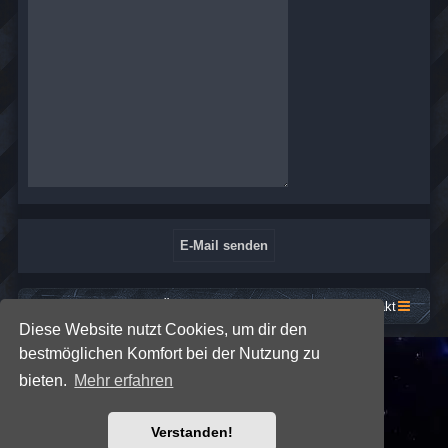
Startseite
Foren-Übersicht
Kontakt
Diese Website nutzt Cookies, um dir den
bestmöglichen Komfort bei der Nutzung zu
*
SE Gamer: Dark Style by
Premium phpBB Styles
bieten.
Mehr erfahren
Powered by
phpBB
® Forum Software © phpBB Limited
Verstanden!
Deutsche Übersetzung durch
phpBB.de