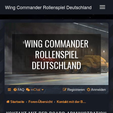
Wing Commander Rollenspiel Deutschland
T
o
g
g
l
e
n
WING COMMANDER
a
v
ROLLENSPIEL
i
g
DEUTSCHLAND
a
t
i
o
n
FAQ
mChat
Registrieren
Anmelden
Startseite
Foren-Übersicht
Kontakt mit der Board-Administration aufnehmen