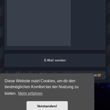
Startseite
Foren-Übersicht
Kontakt
Diese Website nutzt Cookies, um dir den
bestmöglichen Komfort bei der Nutzung zu
*
SE Gamer: Dark Style by
Premium phpBB Styles
bieten.
Mehr erfahren
Powered by
phpBB
® Forum Software © phpBB Limited
Verstanden!
Deutsche Übersetzung durch
phpBB.de