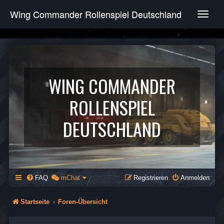
Wing Commander Rollenspiel Deutschland
T
o
g
g
l
e
n
WING COMMANDER
a
v
ROLLENSPIEL
i
g
DEUTSCHLAND
a
t
i
o
n
FAQ
mChat
Registrieren
Anmelden
Startseite
Foren-Übersicht