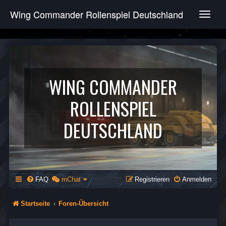
Wing Commander Rollenspiel Deutschland
T
o
g
g
l
e
n
WING COMMANDER
a
v
ROLLENSPIEL
i
g
DEUTSCHLAND
a
t
i
o
n
FAQ
mChat
Registrieren
Anmelden
Startseite
Foren-Übersicht