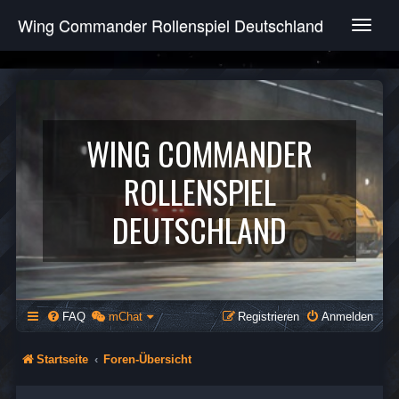
Wing Commander Rollenspiel Deutschland
T
o
g
g
l
e
n
WING COMMANDER
a
v
ROLLENSPIEL
i
g
DEUTSCHLAND
a
t
i
o
n
FAQ
mChat
Registrieren
Anmelden
Startseite
Foren-Übersicht