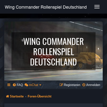
Wing Commander Rollenspiel Deutschland
T
o
g
g
l
e
n
WING COMMANDER
a
v
ROLLENSPIEL
i
g
DEUTSCHLAND
a
t
i
o
n
FAQ
mChat
Registrieren
Anmelden
Startseite
Foren-Übersicht