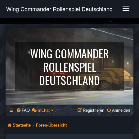
Wing Commander Rollenspiel Deutschland
T
o
g
g
l
e
n
WING COMMANDER
a
v
ROLLENSPIEL
i
g
DEUTSCHLAND
a
t
i
o
n
FAQ
mChat
Registrieren
Anmelden
Startseite
Foren-Übersicht